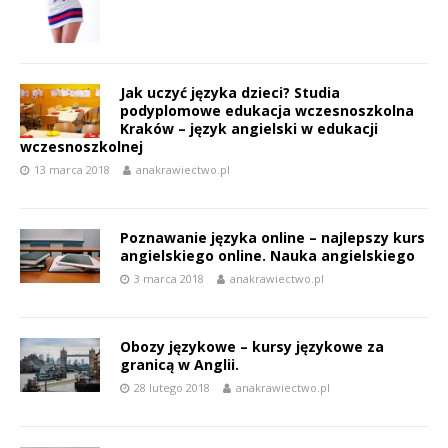
Jak uczyć języka dzieci? Studia
podyplomowe edukacja wczesnoszkolna
Kraków – język angielski w edukacji
wczesnoszkolnej
13 marca 2018
anakrawiectwo.pl
Poznawanie języka online – najlepszy kurs
angielskiego online. Nauka angielskiego
3 marca 2018
anakrawiectwo.pl
Obozy językowe – kursy językowe za
granicą w Anglii.
28 lutego 2018
anakrawiectwo.pl