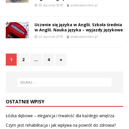
30 stycznia 2018
anakrawiectwo.pl
Uczenie się języka w Anglii. Szkoła średnia
w Anglii. Nauka języka – wyjazdy językowe
22 stycznia 2018
anakrawiectwo.pl
1
2
…
4
»
OSTATNIE WPISY
Łóżka dębowe – elegancja i trwałość dla każdego wnętrza
Czym jest rehabilitacja i jak wpływa na powrót do zdrowia?