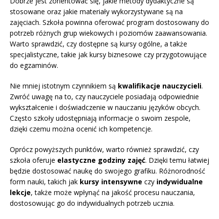
Dobrze jest zorientować się, jakie metody dydaktyczne są
stosowane oraz jakie materiały wykorzystywane są na
zajęciach. Szkoła powinna oferować program dostosowany do
potrzeb różnych grup wiekowych i poziomów zaawansowania.
Warto sprawdzić, czy dostępne są kursy ogólne, a także
specjalistyczne, takie jak kursy biznesowe czy przygotowujące
do egzaminów.
Nie mniej istotnym czynnikiem są
kwalifikacje nauczycieli
.
Zwróć uwagę na to, czy nauczyciele posiadają odpowiednie
wykształcenie i doświadczenie w nauczaniu języków obcych.
Często szkoły udostępniają informacje o swoim zespole,
dzięki czemu można ocenić ich kompetencje.
Oprócz powyższych punktów, warto również sprawdzić, czy
szkoła oferuje
elastyczne godziny zajęć
. Dzięki temu łatwiej
będzie dostosować naukę do swojego grafiku. Różnorodność
form nauki, takich jak
kursy intensywne
czy
indywidualne
lekcje
, także może wpłynąć na jakość procesu nauczania,
dostosowując go do indywidualnych potrzeb ucznia.