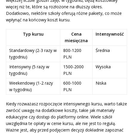
większej liczbie godzin zajęć w tygodniu, będą kosztowały
więcej niż te, które są rozłożone na dłuższy okres.
Dodatkowo, niektóre szkoły oferują różne pakiety, co może
wpłynąć na końcowy koszt kursu.
Typ kursu
Cena
Intensywność
miesięczna
Standardowy (2-3 razy w
800-1200
Średnia
tygodniu)
PLN
Intensywny (5 razy w
1500-2000
Wysoka
tygodniu)
PLN
Weekendowy (1-2 razy
600-1000
Niska
w tygodniu)
PLN
Kiedy rozważasz rozpoczęcie intensywnego kursu, warto także
zwrócić uwagę na dodatkowe koszty, takie jak materiały
edukacyjne czy dostęp do platformy online. Wiele szkół
uwzględnia te opłaty w cenie kursu, ale nie jest to regułą.
Ważne jest, aby przed podjęciem decyzji dokładnie zapoznać