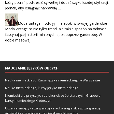
który potrafi podkreślić sylwetkę i dodać szyku każdej stylizacji.
Jednak, aby osiągnąć naprawdę …
Moda vintage – odkryj inne epoki w swojej garderobie
Moda vintage to nie tylko trend, ale także sposób na odkrycie
fascynującej historii minionych epok poprzez garderobę. W
dobie masowej …
NAUCZANIE JĘZYKÓW OBCYCH
Nauka niemieckiego. Kursy języka niemieckiego w Warszawie
Nauka niemieckiego, kursy języka niemieckiego.
Niemiecki dla przyszłych opiekunek osób starszych. Grupowe
kursy niemieckiego Krotoszyn
Uczenie się języka za granicą – nauka angielskiego za granicą.
Angielski za granicą – kursy językowe Nowy Jork