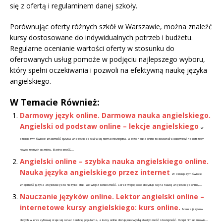
się z ofertą i regulaminem danej szkoły.
Porównując oferty różnych szkół w Warszawie, można znaleźć
kursy dostosowane do indywidualnych potrzeb i budżetu.
Regularne ocenianie wartości oferty w stosunku do
oferowanych usług pomoże w podjęciu najlepszego wyboru,
który spełni oczekiwania i pozwoli na efektywną naukę języka
angielskiego.
W Temacie Również:
Darmowy język online. Darmowa nauka angielskiego.
Angielski od podstaw online – lekcje angielskiego
W
dzisiejszym świecie znajomość języka angielskiego stała się niemal niezbędna, a jego nauka online to doskonała odpowiedź na potrzeby
nowoczesnych uczniów. Elastyczność,...
Angielski online – szybka nauka angielskiego online.
Nauka języka angielskiego przez internet
W dzisiejszym świecie
znajomość języka angielskiego to nie tylko atut, ale wręcz konieczność. Coraz więcej osób decyduje się na naukę angielskiego online,...
Nauczanie języków online. Lektor angielski online –
internetowe kursy angielskiego: kurs online.
Nauka języków
obcych w erze cyfrowej staje się coraz bardziej popularna, a kursy online oferują niezwykłą elastyczność i dostępność. Dzięki nim uczniowie...