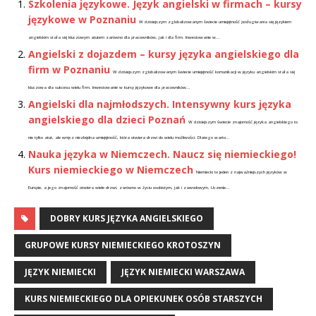
Szkolenia językowe. Język angielski w firmach – kursy
językowe w Poznaniu
W dzisiejszym zglobalizowanym świecie umiejętność posługiwania się językiem
angielskim stała się kluczowym atutem zarówno dla pracowników, jak i dla firm. Inwestowanie w...
Angielski z dojazdem – kursy języka angielskiego dla
firm w Poznaniu
W dzisiejszym zglobalizowanym świecie umiejętność komunikacji w języku angielskim stała się
kluczowa dla sukcesu wielu firm. Inwestowanie w kursy językowe dla pracowników...
Angielski dla najmłodszych. Intensywny kurs języka
angielskiego dla dzieci Poznań
W dzisiejszym świecie znajomość języka angielskiego to
nie tylko atut, ale wręcz niezbędna umiejętność, która otwiera drzwi do wielu możliwości. Dlatego warto...
Nauka języka w Niemczech. Naucz się niemieckiego!
Kurs niemieckiego w Niemczech
Niemiecki to jeden z najważniejszych języków w
Europie, a jego znajomość otwiera wiele drzwi, zarówno w życiu osobistym, jak i zawodowym. Uczenie...
DOBRY KURS JĘZYKA ANGIELSKIEGO
GRUPOWE KURSY NIEMIECKIEGO KROTOSZYN
JĘZYK NIEMIECKI
JĘZYK NIEMIECKI WARSZAWA
KURS NIEMIECKIEGO DLA OPIEKUNEK OSÓB STARSZYCH