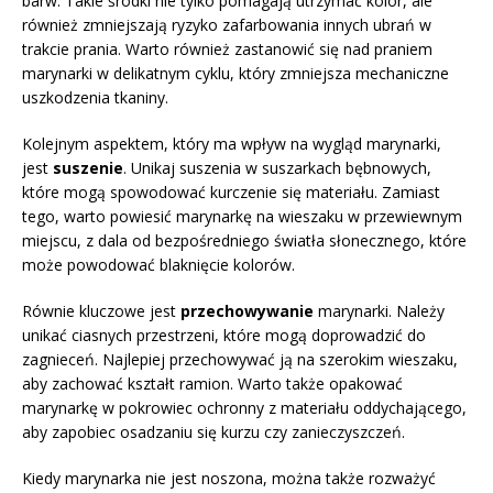
barw. Takie środki nie tylko pomagają utrzymać kolor, ale
również zmniejszają ryzyko zafarbowania innych ubrań w
trakcie prania. Warto również zastanowić się nad praniem
marynarki w delikatnym cyklu, który zmniejsza mechaniczne
uszkodzenia tkaniny.
Kolejnym aspektem, który ma wpływ na wygląd marynarki,
jest
suszenie
. Unikaj suszenia w suszarkach bębnowych,
które mogą spowodować kurczenie się materiału. Zamiast
tego, warto powiesić marynarkę na wieszaku w przewiewnym
miejscu, z dala od bezpośredniego światła słonecznego, które
może powodować blaknięcie kolorów.
Równie kluczowe jest
przechowywanie
marynarki. Należy
unikać ciasnych przestrzeni, które mogą doprowadzić do
zagnieceń. Najlepiej przechowywać ją na szerokim wieszaku,
aby zachować kształt ramion. Warto także opakować
marynarkę w pokrowiec ochronny z materiału oddychającego,
aby zapobiec osadzaniu się kurzu czy zanieczyszczeń.
Kiedy marynarka nie jest noszona, można także rozważyć