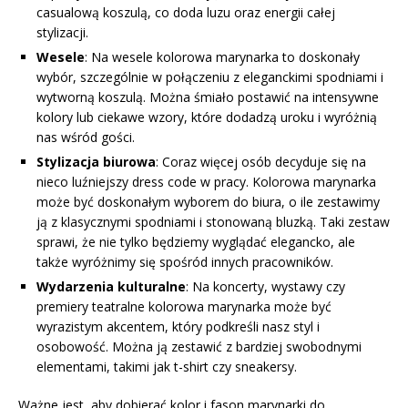
casualową koszulą, co doda luzu oraz energii całej
stylizacji.
Wesele
: Na wesele kolorowa marynarka to doskonały
wybór, szczególnie w połączeniu z eleganckimi spodniami i
wytworną koszulą. Można śmiało postawić na intensywne
kolory lub ciekawe wzory, które dodadzą uroku i wyróżnią
nas wśród gości.
Stylizacja biurowa
: Coraz więcej osób decyduje się na
nieco luźniejszy dress code w pracy. Kolorowa marynarka
może być doskonałym wyborem do biura, o ile zestawimy
ją z klasycznymi spodniami i stonowaną bluzką. Taki zestaw
sprawi, że nie tylko będziemy wyglądać elegancko, ale
także wyróżnimy się spośród innych pracowników.
Wydarzenia kulturalne
: Na koncerty, wystawy czy
premiery teatralne kolorowa marynarka może być
wyrazistym akcentem, który podkreśli nasz styl i
osobowość. Można ją zestawić z bardziej swobodnymi
elementami, takimi jak t-shirt czy sneakersy.
Ważne jest, aby dobierać kolor i fason marynarki do