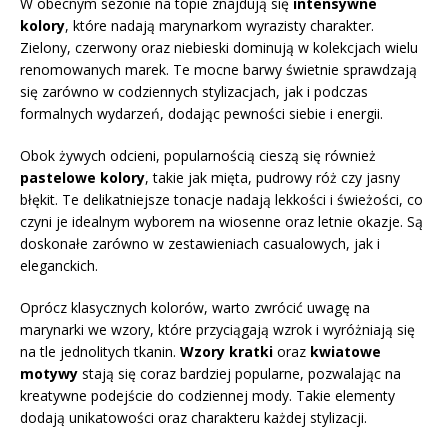
W obecnym sezonie na topie znajdują się
intensywne
kolory
, które nadają marynarkom wyrazisty charakter.
Zielony, czerwony oraz niebieski dominują w kolekcjach wielu
renomowanych marek. Te mocne barwy świetnie sprawdzają
się zarówno w codziennych stylizacjach, jak i podczas
formalnych wydarzeń, dodając pewności siebie i energii.
Obok żywych odcieni, popularnością cieszą się również
pastelowe kolory
, takie jak mięta, pudrowy róż czy jasny
błękit. Te delikatniejsze tonacje nadają lekkości i świeżości, co
czyni je idealnym wyborem na wiosenne oraz letnie okazje. Są
doskonałe zarówno w zestawieniach casualowych, jak i
eleganckich.
Oprócz klasycznych kolorów, warto zwrócić uwagę na
marynarki we wzory, które przyciągają wzrok i wyróżniają się
na tle jednolitych tkanin.
Wzory kratki
oraz
kwiatowe
motywy
stają się coraz bardziej popularne, pozwalając na
kreatywne podejście do codziennej mody. Takie elementy
dodają unikatowości oraz charakteru każdej stylizacji.