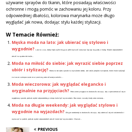
używanie sprayów do tkanin, które posiadają właściwości
ochronne i mogą pomóc w zachowaniu jej koloru. Przy
odpowiedniej dbałości, kolorowa marynarka może długo
wyglądać jak nowa, dodając stylu każdej stylizacji.
W Temacie Również:
Męska moda na lato: jak ubierać się stylowo i
wygodnie?
Lato to czas, kiedy mężczyźni mogą w pełni wyrazić swój styl, łącząc wygodę z modą. Wybór odpowiednich
ubrań na upalne dni może...
Moda na miłość do siebie: jak wyrazić siebie poprzez
ubiór i stylizację?
Moda to nie tylko sposób na wyrażenie siebie, ale także potężne narzędzie, które może wpłynąć
na nasze samopoczucie oraz postrzeganie własnej wartości....
Moda wieczorowa: jak wyglądać elegancko i
oryginalnie na przyjęciach?
Wieczorne przyjęcia to doskonała okazja, aby zaprezentować się w
wyjątkowy sposób, jednak wybór odpowiedniego stroju może być wyzwaniem. Kluczowe zasady mody wieczorowej...
Moda na długie weekendy: jak wyglądać stylowo i
wygodnie na wyjazdach?
Długie weekendy to doskonała okazja, aby oderwać się od codzienności i
wyruszyć w podróż, jednak wybór odpowiednich ubrań może być wyzwaniem. Chociaż...
PREVIOUS