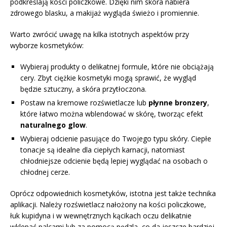
podkreślają kości policzkowe. Dzięki nim skóra nabiera
zdrowego blasku, a makijaż wygląda świeżo i promiennie.
Warto zwrócić uwagę na kilka istotnych aspektów przy
wyborze kosmetyków:
Wybieraj produkty o delikatnej formule, które nie obciążają
cery. Zbyt ciężkie kosmetyki mogą sprawić, że wygląd
będzie sztuczny, a skóra przytłoczona.
Postaw na kremowe rozświetlacze lub
płynne bronzery
,
które łatwo można wblendować w skórę, tworząc efekt
naturalnego glow
.
Wybieraj odcienie pasujące do Twojego typu skóry. Ciepłe
tonacje są idealne dla ciepłych karnacji, natomiast
chłodniejsze odcienie będą lepiej wyglądać na osobach o
chłodnej cerze.
Oprócz odpowiednich kosmetyków, istotna jest także technika
aplikacji. Należy rozświetlacz nałożony na kości policzkowe,
łuk kupidyna i w wewnętrznych kącikach oczu delikatnie
wklepać palcami lub za pomocą pędzla, co da jeszcze bardziej