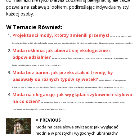
do makijażu nie tylko ułatwia codzienną pielęgnację, ale także
pozwala na zabawę z lookiem, podkreślając indywidualny styl
każdej osoby.
W Temacie Również:
Projektanci mody, którzy zmienili przemysł
Moda to nie tylko ubrania,
lecz również historia, która kształtowała nasze postrzeganie piękna i stylu. W ciągu ostatnich stuleci, kilku projektantów zrewolucjonizowało...
Moda roślinna: jak ubierać się ekologicznie i
odpowiedzialnie?
W obliczu rosnącej świadomości ekologicznej, moda roślinna staje się nie tylko trendem, ale
koniecznością dla tych, którzy pragną żyć w zgodzie z...
Moda bez barier: jak przekształcić trendy, by
pasowały do różnych typów sylwetek?
Moda powinna być dostępna dla
każdego, bez względu na kształt sylwetki. Współczesne trendy często wydają się zarezerwowane tylko dla wąskiego kręgu, co...
Moda na elegancję: jak wyglądać szykownie i stylowo
na co dzień?
W dzisiejszym świecie, gdzie styl i elegancja stają się nieodłącznym elementem codzienności, warto
zastanowić się, jak osiągnąć szykowny wygląd na co dzień....
PREVIOUS
Moda na casualowe stylizacje: jak wyglądać
modnie w prostych i wygodnych ubraniach?