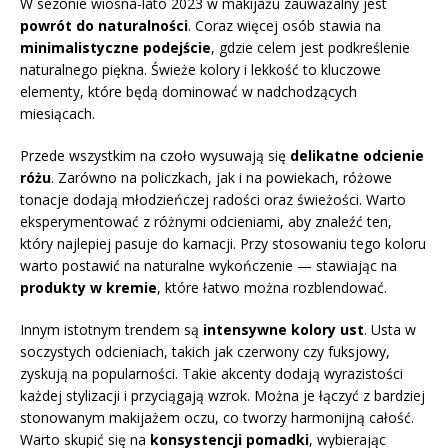
W sezonie wiosna-lato 2023 w makijażu zauważalny jest
powrót do naturalności
. Coraz więcej osób stawia na
minimalistyczne podejście
, gdzie celem jest podkreślenie
naturalnego piękna. Świeże kolory i lekkość to kluczowe
elementy, które będą dominować w nadchodzących
miesiącach.
Przede wszystkim na czoło wysuwają się
delikatne odcienie
różu
. Zarówno na policzkach, jak i na powiekach, różowe
tonacje dodają młodzieńczej radości oraz świeżości. Warto
eksperymentować z różnymi odcieniami, aby znaleźć ten,
który najlepiej pasuje do karnacji. Przy stosowaniu tego koloru
warto postawić na naturalne wykończenie — stawiając na
produkty w kremie
, które łatwo można rozblendować.
Innym istotnym trendem są
intensywne kolory ust
. Usta w
soczystych odcieniach, takich jak czerwony czy fuksjowy,
zyskują na popularności. Takie akcenty dodają wyrazistości
każdej stylizacji i przyciągają wzrok. Można je łączyć z bardziej
stonowanym makijażem oczu, co tworzy harmonijną całość.
Warto skupić się na
konsystencji pomadki
, wybierając