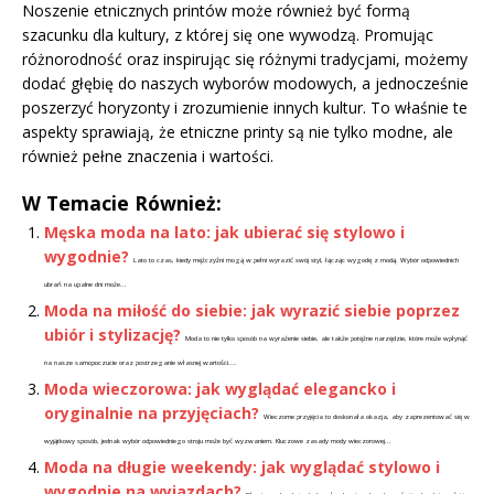
Noszenie etnicznych printów może również być formą
szacunku dla kultury, z której się one wywodzą. Promując
różnorodność oraz inspirując się różnymi tradycjami, możemy
dodać głębię do naszych wyborów modowych, a jednocześnie
poszerzyć horyzonty i zrozumienie innych kultur. To właśnie te
aspekty sprawiają, że etniczne printy są nie tylko modne, ale
również pełne znaczenia i wartości.
W Temacie Również:
Męska moda na lato: jak ubierać się stylowo i
wygodnie?
Lato to czas, kiedy mężczyźni mogą w pełni wyrazić swój styl, łącząc wygodę z modą. Wybór odpowiednich
ubrań na upalne dni może...
Moda na miłość do siebie: jak wyrazić siebie poprzez
ubiór i stylizację?
Moda to nie tylko sposób na wyrażenie siebie, ale także potężne narzędzie, które może wpłynąć
na nasze samopoczucie oraz postrzeganie własnej wartości....
Moda wieczorowa: jak wyglądać elegancko i
oryginalnie na przyjęciach?
Wieczorne przyjęcia to doskonała okazja, aby zaprezentować się w
wyjątkowy sposób, jednak wybór odpowiedniego stroju może być wyzwaniem. Kluczowe zasady mody wieczorowej...
Moda na długie weekendy: jak wyglądać stylowo i
wygodnie na wyjazdach?