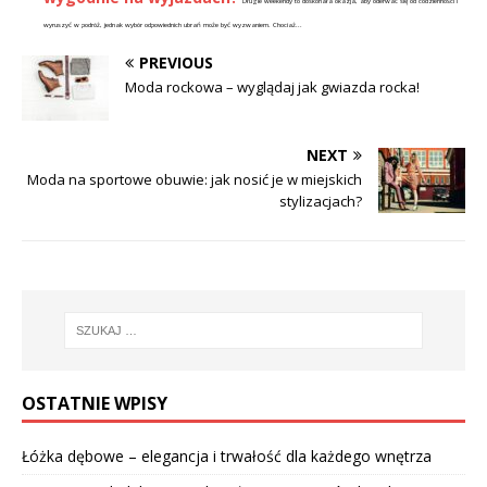
Długie weekendy to doskonała okazja, aby oderwać się od codzienności i
wyruszyć w podróż, jednak wybór odpowiednich ubrań może być wyzwaniem. Chociaż...
PREVIOUS
Moda rockowa – wyglądaj jak gwiazda rocka!
NEXT
Moda na sportowe obuwie: jak nosić je w miejskich
stylizacjach?
OSTATNIE WPISY
Łóżka dębowe – elegancja i trwałość dla każdego wnętrza