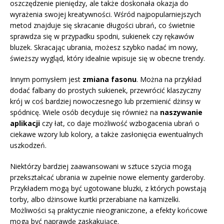
oszczędzenie pieniędzy, ale także doskonała okazja do
wyrażenia swojej kreatywności. Wśród najpopularniejszych
metod znajduje się skracanie długości ubrań, co świetnie
sprawdza się w przypadku spodni, sukienek czy rękawów
bluzek. Skracając ubrania, możesz szybko nadać im nowy,
świeższy wygląd, który idealnie wpisuje się w obecne trendy.
Innym pomysłem jest
zmiana fasonu
. Można na przykład
dodać falbany do prostych sukienek, przewrócić klaszyczny
krój w coś bardziej nowoczesnego lub przemienić dżinsy w
spódnicę. Wiele osób decyduje się również na
naszywanie
aplikacji
czy łat, co daje możliwość wzbogacenia ubrań o
ciekawe wzory lub kolory, a także zasłonięcia ewentualnych
uszkodzeń.
Niektórzy bardziej zaawansowani w sztuce szycia mogą
przekształcać ubrania w zupełnie nowe elementy garderoby.
Przykładem mogą być ugotowane bluzki, z których powstają
torby, albo dżinsowe kurtki przerabiane na kamizelki.
Możliwości są praktycznie nieograniczone, a efekty końcowe
mogą być naprawdę zaskakujące.