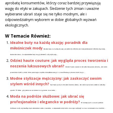
aprobatę konsumentów, którzy coraz bardziej przywiązują
wagę do etyki w zakupach. Śledzenie tych zmian i uważne
wybieranie ubrań staje się nie tylko modnym, ale i
odpowiedzialnym wyborem w dobie globalnych wyzwań
ekologicznych.
W Temacie Również:
Idealne buty na każdą okazję: poradnik dla
miłośniczek mody
Idealne buty na każdą okazję: poradnik dla miłośniczek mody Jeżeli jesteś miłośniczką mody,
doskonale wiesz, że odpowiednie buty mogą odmienić całą stylizację....
Odzież haute couture: jak wygląda proces tworzenia i
noszenia luksusowych ubrań?
Odzież haute couture to nie tylko luksusowe ubrania, ale także
prawdziwe dzieła sztuki, które powstają w wyniku skomplikowanego i czasochłonnego procesu twórczego....
Modne stylizacje mężczyzny: jak zaskoczyć swoim
stylem wśród innych?
Styl mężczyzny to nie tylko kwestia ubioru, ale także wyrażania siebie w unikalny
sposób. W dobie, gdy pierwsze wrażenie ma ogromne znaczenie,...
Moda na podróże służbowe: jak ubrać się
profesjonalnie i elegancko w podróży?
W dzisiejszych czasach podróże
służbowe stały się nieodłącznym elementem wielu zawodów, a odpowiedni strój może znacząco wpłynąć na nasz wizerunek oraz komfort...