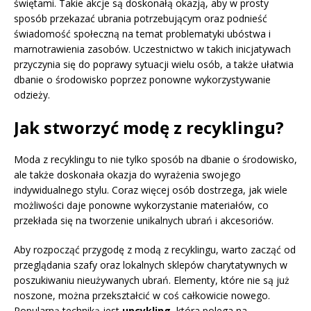
świętami. Takie akcje są doskonałą okazją, aby w prosty
sposób przekazać ubrania potrzebującym oraz podnieść
świadomość społeczną na temat problematyki ubóstwa i
marnotrawienia zasobów. Uczestnictwo w takich inicjatywach
przyczynia się do poprawy sytuacji wielu osób, a także ułatwia
dbanie o środowisko poprzez ponowne wykorzystywanie
odzieży.
Jak stworzyć modę z recyklingu?
Moda z recyklingu to nie tylko sposób na dbanie o środowisko,
ale także doskonała okazja do wyrażenia swojego
indywidualnego stylu. Coraz więcej osób dostrzega, jak wiele
możliwości daje ponowne wykorzystanie materiałów, co
przekłada się na tworzenie unikalnych ubrań i akcesoriów.
Aby rozpocząć przygodę z modą z recyklingu, warto zacząć od
przeglądania szafy oraz lokalnych sklepów charytatywnych w
poszukiwaniu nieużywanych ubrań. Elementy, które nie są już
noszone, można przekształcić w coś całkowicie nowego.
Popularną techniką jest
upcykling
, która polega na