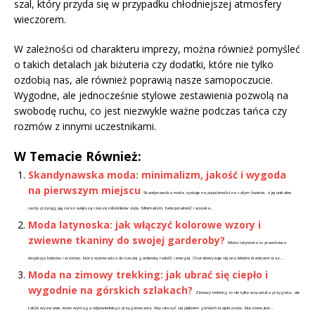
szal, który przyda się w przypadku chłodniejszej atmosfery
wieczorem.
W zależności od charakteru imprezy, można również pomyśleć
o takich detalach jak biżuteria czy dodatki, które nie tylko
ozdobią nas, ale również poprawią nasze samopoczucie.
Wygodne, ale jednocześnie stylowe zestawienia pozwolą na
swobodę ruchu, co jest niezwykle ważne podczas tańca czy
rozmów z innymi uczestnikami.
W Temacie Również:
Skandynawska moda: minimalizm, jakość i wygoda
na pierwszym miejscu
Skandynawska moda zyskuje na popularności na całym świecie, a jej unikalne
cechy przyciągają coraz większą rzeszę miłośników stylu. Minimalizm, funkcjonalność i wysoka...
Moda latynoska: jak włączyć kolorowe wzory i
zwiewne tkaniny do swojej garderoby?
Moda latynoska to prawdziwa
eksplozja kolorów i wzorów, która wprowadza do naszej garderoby radość i energię. Charakteryzuje się ona lekkimi tkaninami oraz...
Moda na zimowy trekking: jak ubrać się ciepło i
wygodnie na górskich szlakach?
Zimowy trekking to nie tylko wspaniała przygoda, ale
także wyzwanie, które wymaga odpowiedniego przygotowania. Aby cieszyć się pięknem górskich krajobrazów, kluczowe jest...