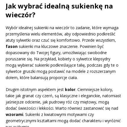
Jak wybrać idealną sukienkę na
wieczór?
Wybór idealnej sukienki na wieczór to zadanie, które wymaga
przemyślenia wielu elementów, aby odpowiednio podkreślić
atuty sylwetki oraz czuć się komfortowo. Przede wszystkim,
fason
sukienki ma kluczowe znaczenie. Powinien być
dopasowany do Twojej figury, umożliwiając swobodne
poruszanie się. Na przykład, kobiety o sylwetce klepsydry
mogą wybierać sukienki podkreślające talię, podczas gdy te o
sylwetce gruszki mogą postawić na modele z rozszerzanym
dołem, które balansują proporcje ciała.
Drugim istotnym aspektem jest
kolor
. Ciemniejsze kolory,
takie jak granat czy czerń, są klasyczne i eleganckie, natomiast
jaśniejsze odcienie, jak pudrowy róż czy miętowy, mogą
dodać świeżości i lekkości. Warto również zastanowić się nad
wzorami
. Sukienki z kwiatowymi motywami czy
geometrycznymi kształtami mogą dodać charakteru i wyróżnić
nas w tłumie.