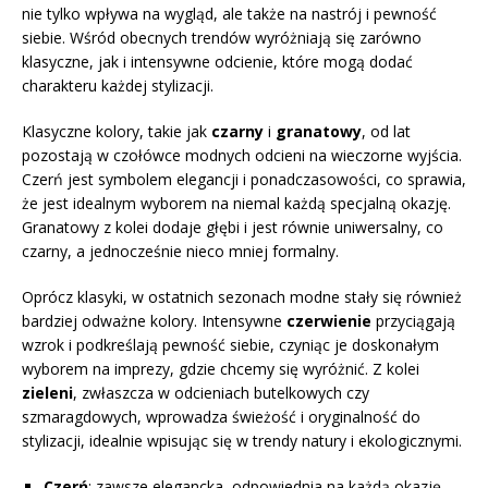
nie tylko wpływa na wygląd, ale także na nastrój i pewność
siebie. Wśród obecnych trendów wyróżniają się zarówno
klasyczne, jak i intensywne odcienie, które mogą dodać
charakteru każdej stylizacji.
Klasyczne kolory, takie jak
czarny
i
granatowy
, od lat
pozostają w czołówce modnych odcieni na wieczorne wyjścia.
Czerń jest symbolem elegancji i ponadczasowości, co sprawia,
że jest idealnym wyborem na niemal każdą specjalną okazję.
Granatowy z kolei dodaje głębi i jest równie uniwersalny, co
czarny, a jednocześnie nieco mniej formalny.
Oprócz klasyki, w ostatnich sezonach modne stały się również
bardziej odważne kolory. Intensywne
czerwienie
przyciągają
wzrok i podkreślają pewność siebie, czyniąc je doskonałym
wyborem na imprezy, gdzie chcemy się wyróżnić. Z kolei
zieleni
, zwłaszcza w odcieniach butelkowych czy
szmaragdowych, wprowadza świeżość i oryginalność do
stylizacji, idealnie wpisując się w trendy natury i ekologicznymi.
Czerń
: zawsze elegancka, odpowiednia na każdą okazję.