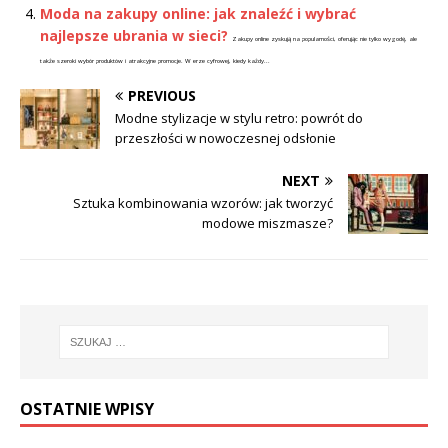
Moda na zakupy online: jak znaleźć i wybrać
najlepsze ubrania w sieci?
Zakupy online zyskują na popularności, oferując nie tylko wygodę, ale
także szeroki wybór produktów i atrakcyjne promocje. W erze cyfrowej, kiedy każdy...
PREVIOUS
Modne stylizacje w stylu retro: powrót do
przeszłości w nowoczesnej odsłonie
NEXT
Sztuka kombinowania wzorów: jak tworzyć
modowe miszmasze?
OSTATNIE WPISY