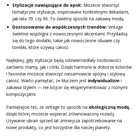
Stylizacje nawiązujące do epok:
Możecie stworzyć
tematyczne stylizacje, inspirowane konkretnymi dekadami,
jak lata 70. czy 90. To świetny sposób na zabawę modą.
Dostosowanie do współczesnych trendów:
Vintage
świetnie współgra z nowoczesnymi akcentami. Przydadzą
się do tego dodatki, takie jak nowoczesne obuwie czy
torebki, które ożywią całość.
Najlepiej, gdy stylizacje będą odzwierciedlały osobowości
zarówno mamy, jak i córki. Dzięki harmonii w doborze kolorów
i fasonów możecie stworzyć niesamowicie spójną i stylową
całość. Warto pamiętać, że kluczem jest
indywidualizm
i
zabawa stylem — nie bójcie się eksperymentować z różnymi
kompozycjami.
Pamiętajcie też, że vintage to sposób na
ekologiczną modę
,
dzięki której możecie wspierać zrównoważony rozwój.
Używanie ubrań sprzed lat zmniejsza zapotrzebowanie na
nowe produkty, co jest korzystne dla naszej planety.