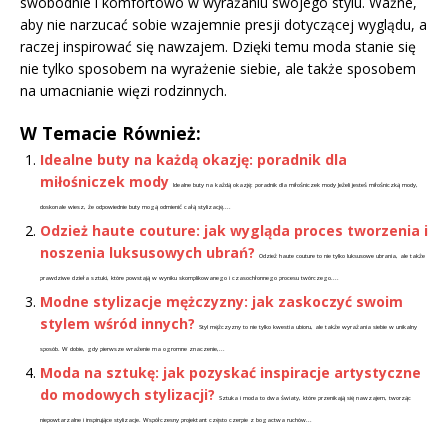
swobodnie i komfortowo w wyrażaniu swojego stylu. Ważne,
aby nie narzucać sobie wzajemnie presji dotyczącej wyglądu, a
raczej inspirować się nawzajem. Dzięki temu moda stanie się
nie tylko sposobem na wyrażenie siebie, ale także sposobem
na umacnianie więzi rodzinnych.
W Temacie Również:
Idealne buty na każdą okazję: poradnik dla
miłośniczek mody
Idealne buty na każdą okazję: poradnik dla miłośniczek mody Jeżeli jesteś miłośniczką mody,
doskonale wiesz, że odpowiednie buty mogą odmienić całą stylizację....
Odzież haute couture: jak wygląda proces tworzenia i
noszenia luksusowych ubrań?
Odzież haute couture to nie tylko luksusowe ubrania, ale także
prawdziwe dzieła sztuki, które powstają w wyniku skomplikowanego i czasochłonnego procesu twórczego....
Modne stylizacje mężczyzny: jak zaskoczyć swoim
stylem wśród innych?
Styl mężczyzny to nie tylko kwestia ubioru, ale także wyrażania siebie w unikalny
sposób. W dobie, gdy pierwsze wrażenie ma ogromne znaczenie,...
Moda na sztukę: jak pozyskać inspiracje artystyczne
do modowych stylizacji?
Sztuka i moda to dwa światy, które przenikają się nawzajem, tworząc
niepowtarzalne i inspirujące stylizacje. Współczesny projektant często czerpie z bogactwa ruchów...