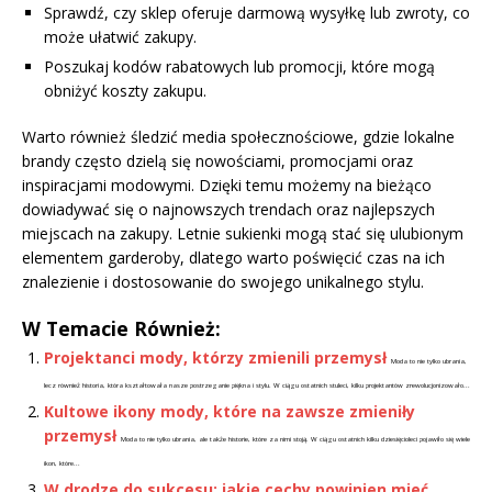
Sprawdź, czy sklep oferuje darmową wysyłkę lub zwroty, co
może ułatwić zakupy.
Poszukaj kodów rabatowych lub promocji, które mogą
obniżyć koszty zakupu.
Warto również śledzić media społecznościowe, gdzie lokalne
brandy często dzielą się nowościami, promocjami oraz
inspiracjami modowymi. Dzięki temu możemy na bieżąco
dowiadywać się o najnowszych trendach oraz najlepszych
miejscach na zakupy. Letnie sukienki mogą stać się ulubionym
elementem garderoby, dlatego warto poświęcić czas na ich
znalezienie i dostosowanie do swojego unikalnego stylu.
W Temacie Również:
Projektanci mody, którzy zmienili przemysł
Moda to nie tylko ubrania,
lecz również historia, która kształtowała nasze postrzeganie piękna i stylu. W ciągu ostatnich stuleci, kilku projektantów zrewolucjonizowało...
Kultowe ikony mody, które na zawsze zmieniły
przemysł
Moda to nie tylko ubrania, ale także historie, które za nimi stoją. W ciągu ostatnich kilku dziesięcioleci pojawiło się wiele
ikon, które...
W drodze do sukcesu: jakie cechy powinien mieć