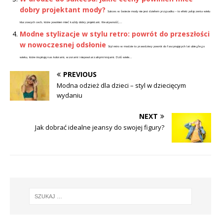
dobry projektant mody?
Sukces w świecie mody nie jest dziełem przypadku – to efekt połączenia wielu
kluczowych cech, które powinien mieć każdy dobry projektant. Kreatywność,...
Modne stylizacje w stylu retro: powrót do przeszłości
w nowoczesnej odsłonie
Styl retro w modzie to prawdziwy powrót do fascynujących lat ubiegłego
wieku, które inspirują nas kolorami, wzorami i niepowtarzalnymi krojami. Dziś wiele...
PREVIOUS
Modna odzież dla dzieci – styl w dziecięcym
wydaniu
NEXT
Jak dobrać idealne jeansy do swojej figury?