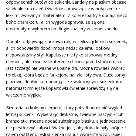
odpowiednich butów do sukienki. Sandały na płaskim obcasie
są idealne na dzień i świetnie sprawdzą się w połączeniu z
lekkim, zwiewnym materiałem. Z kolei espadryle dodają nieco
boho charakteru, a ich wygoda sprawia, że są one
doskonałym wyborem na długie spacery w słoneczne dni.
Dodatki odgrywają kluczową rolę w stylizacji letnich sukienek,
a ich odpowiedni dobór może nadać całemu lookowi
niepowtarzalny styl. Kapelusze nie tylko stanowią modny
element, ale również skutecznie chronią przed słońcem, co
jest szczególnie ważne w upalne dni. Można również wybrać
torebkę, która będzie funkcjonalna, ale i stylowa. Duże torby
plażowe idealnie komponują się z wakacyjnymi sukienkami,
natomiast mniejsze kopertówki świetnie sprawdzą się na
wieczorne wyjścia.
Biżuteria to kolejny element, który potrafi odmienić wygląd
letniej sukienki. Wybierając delikatne, zwiewne naszyjniki lub
bransoletki, można dodać subtelnego blasku, a jednocześnie
nie przytłoczyć całości. Ważne jest, aby dodatki były spójne z
całym outfitem. Jeśli sukienka ma już wyrazisty wzór, lepiej