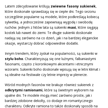
Latem zdecydowanie królują
zwiewne fasony sukienek
,
które doskonale sprawdzają się w ciepłe dni. Tego sezonu
szczególnie popularne są modele, które podkreślają kobiecą
sylwetkę, a jednocześnie zapewniają wygodę i swobodę
ruchów. Jednym z hitów lata są sukienki
maxi
, które sięgają
kostek lub nawet do ziemi. Te długie sukienki doskonale
nadają się zarówno na co dzień, jak i na bardziej eleganckie
okazje, wystarczy dobrać odpowiednie dodatki.
Innym trendem, który zyskał na popularności, są sukienki w
stylu boho
. Charakteryzują się one luźnymi, falbaniastymi
fasonami, często z koronkowymi akcentami i etnicznymi
wzorami. Sukienki boho doskonale wpisują się w letni klimat i
są idealne na festiwale czy letnie imprezy w plenerze.
Wśród modnych fasonów nie brakuje również sukienek z
odkrytymi ramionami
, które są świetnym wyborem na
upalne dni. Te modele mogą mieć zarówno proste, jak i
bardziej zdobione dekolty, co dodaje im romantycznego
charakteru. Odkryte ramiona to także doskonały sposób na