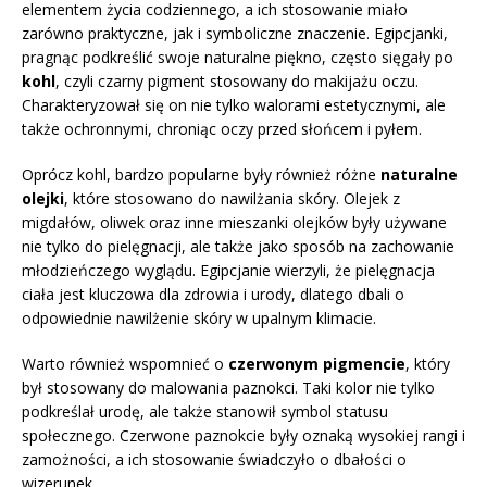
elementem życia codziennego, a ich stosowanie miało
zarówno praktyczne, jak i symboliczne znaczenie. Egipcjanki,
pragnąc podkreślić swoje naturalne piękno, często sięgały po
kohl
, czyli czarny pigment stosowany do makijażu oczu.
Charakteryzował się on nie tylko walorami estetycznymi, ale
także ochronnymi, chroniąc oczy przed słońcem i pyłem.
Oprócz kohl, bardzo popularne były również różne
naturalne
olejki
, które stosowano do nawilżania skóry. Olejek z
migdałów, oliwek oraz inne mieszanki olejków były używane
nie tylko do pielęgnacji, ale także jako sposób na zachowanie
młodzieńczego wyglądu. Egipcjanie wierzyli, że pielęgnacja
ciała jest kluczowa dla zdrowia i urody, dlatego dbali o
odpowiednie nawilżenie skóry w upalnym klimacie.
Warto również wspomnieć o
czerwonym pigmencie
, który
był stosowany do malowania paznokci. Taki kolor nie tylko
podkreślał urodę, ale także stanowił symbol statusu
społecznego. Czerwone paznokcie były oznaką wysokiej rangi i
zamożności, a ich stosowanie świadczyło o dbałości o
wizerunek.