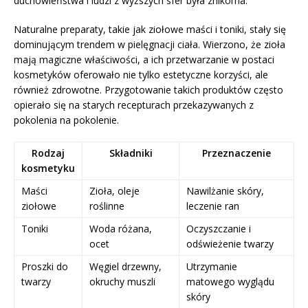
duchowieństwa i ludzi z wyższych sfer była znikoma.
Naturalne preparaty, takie jak ziołowe maści i toniki, stały się
dominującym trendem w pielęgnacji ciała. Wierzono, że zioła
mają magiczne właściwości, a ich przetwarzanie w postaci
kosmetyków oferowało nie tylko estetyczne korzyści, ale
również zdrowotne. Przygotowanie takich produktów często
opierało się na starych recepturach przekazywanych z
pokolenia na pokolenie.
Rodzaj
Składniki
Przeznaczenie
kosmetyku
Maści
Zioła, oleje
Nawilżanie skóry,
ziołowe
roślinne
leczenie ran
Toniki
Woda różana,
Oczyszczanie i
ocet
odświeżenie twarzy
Proszki do
Węgiel drzewny,
Utrzymanie
twarzy
okruchy muszli
matowego wyglądu
skóry