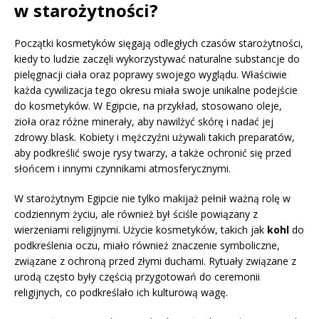
w starożytności?
Początki kosmetyków sięgają odległych czasów starożytności,
kiedy to ludzie zaczęli wykorzystywać naturalne substancje do
pielęgnacji ciała oraz poprawy swojego wyglądu. Właściwie
każda cywilizacja tego okresu miała swoje unikalne podejście
do kosmetyków. W Egipcie, na przykład, stosowano oleje,
zioła oraz różne minerały, aby nawilżyć skórę i nadać jej
zdrowy blask. Kobiety i mężczyźni używali takich preparatów,
aby podkreślić swoje rysy twarzy, a także ochronić się przed
słońcem i innymi czynnikami atmosferycznymi.
W starożytnym Egipcie nie tylko makijaż pełnił ważną rolę w
codziennym życiu, ale również był ściśle powiązany z
wierzeniami religijnymi. Użycie kosmetyków, takich jak
kohl
do
podkreślenia oczu, miało również znaczenie symboliczne,
związane z ochroną przed złymi duchami. Rytuały związane z
urodą często były częścią przygotowań do ceremonii
religijnych, co podkreślało ich kulturową wagę.