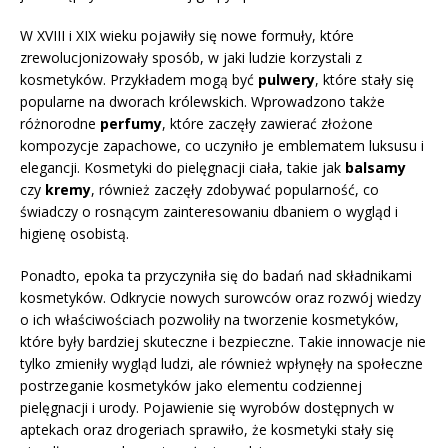
W XVIII i XIX wieku pojawiły się nowe formuły, które
zrewolucjonizowały sposób, w jaki ludzie korzystali z
kosmetyków. Przykładem mogą być
pulwery
, które stały się
popularne na dworach królewskich. Wprowadzono także
różnorodne
perfumy
, które zaczęły zawierać złożone
kompozycje zapachowe, co uczyniło je emblematem luksusu i
elegancji. Kosmetyki do pielęgnacji ciała, takie jak
balsamy
czy
kremy
, również zaczęły zdobywać popularność, co
świadczy o rosnącym zainteresowaniu dbaniem o wygląd i
higienę osobistą.
Ponadto, epoka ta przyczyniła się do badań nad składnikami
kosmetyków. Odkrycie nowych surowców oraz rozwój wiedzy
o ich właściwościach pozwoliły na tworzenie kosmetyków,
które były bardziej skuteczne i bezpieczne. Takie innowacje nie
tylko zmieniły wygląd ludzi, ale również wpłynęły na społeczne
postrzeganie kosmetyków jako elementu codziennej
pielęgnacji i urody. Pojawienie się wyrobów dostępnych w
aptekach oraz drogeriach sprawiło, że kosmetyki stały się