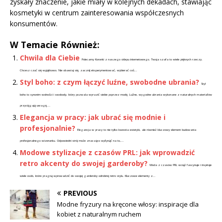
zyskały znaczenie, jakie miały w kolejnych dekadach, stawiając
kosmetyki w centrum zainteresowania współczesnych
konsumentów.
W Temacie Również:
Chwila dla Ciebie
Polecamy Koronki z naszego sklepu internetowego. Twoja szafa to wiele pięknych rzeczy.
Chcesz czuć się wyjątkowo. Nie obawiaj się, zacznij eksperymentować, wybierać coś...
Styl boho: z czym łączyć luźne, swobodne ubrania?
Styl
boho to synonim wolności i swobody, który pozwala wyrazić siebie poprzez modę. Luźne, wygodne ubrania wykonane z naturalnych materiałów
przyciągają uwagę,...
Elegancja w pracy: jak ubrać się modnie i
profesjonalnie?
Elegancja w pracy to nie tylko kwestia estetyki, ale również kluczowy element budowania
profesjonalnego wizerunku. Odpowiedni strój może znacząco wpłynąć na to,...
Modowe stylizacje z czasów PRL: jak wprowadzić
retro akcenty do swojej garderoby?
Moda z czasów PRL wciąż fascynuje i inspiruje
wiele osób, które pragną wprowadzić do swojej garderoby odrobinę retro stylu. Kluczowe elementy z...
PREVIOUS
Modne fryzury na kręcone włosy: inspiracje dla
kobiet z naturalnym ruchem