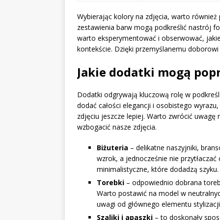
Wybierając kolory na zdjęcia, warto również
zestawienia barw mogą podkreślić nastrój fo
warto eksperymentować i obserwować, jakie
kontekście. Dzięki przemyślanemu doborowi k
Jakie dodatki mogą pop
Dodatki odgrywają kluczową rolę w podkreśl
dodać całości elegancji i osobistego wyrazu
zdjęciu jeszcze lepiej. Warto zwrócić uwagę
wzbogacić nasze zdjęcia.
Biżuteria
– delikatne naszyjniki, brans
wzrok, a jednocześnie nie przytłaczać c
minimalistyczne, które dodadzą szyku.
Torebki
– odpowiednio dobrana torebk
Warto postawić na model w neutralnych
uwagi od głównego elementu stylizacji
Szaliki i apaszki
– to doskonały sposó