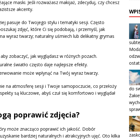
lżające maski. Jeśli rozważasz makijaż, zdecyduj, czy chcesz
zistsze akcenty.
WPI
iej pasuje do Twojego stylu i tematyki sesji. Często
szukaj zdjęć, które Ci się podobają, i przemyśl, jak
na wyraz twarzy; naturalny uśmiech lub delikatny grymas
subte
Moda 
odzwi
 aby zobaczyć, jak wyglądasz w różnych pozach.
ostat
ralne światło często daje najlepsze efekty.
enerwowanie może wpłynąć na Twój wyraz twarzy.
e na atmosferę sesji i Twoje samopoczucie, co przełoży
do sw
aspekty są kluczowe, abyś czuł się komfortowo i wyglądał
Żakie
wych
spraw
ogą poprawić zdjęcia?
tóry może znacząco poprawić ich jakość. Dobór
zask
yskanie bardziej naturalnych i atrakcyjnych ujęć. Oto kilka