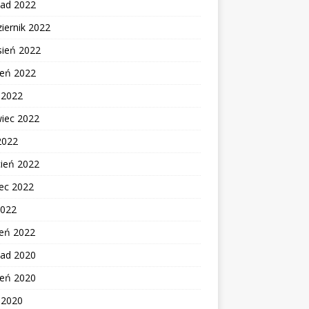
pad 2022
iernik 2022
sień 2022
ień 2022
c 2022
wiec 2022
2022
cień 2022
ec 2022
2022
zeń 2022
pad 2020
ień 2020
c 2020