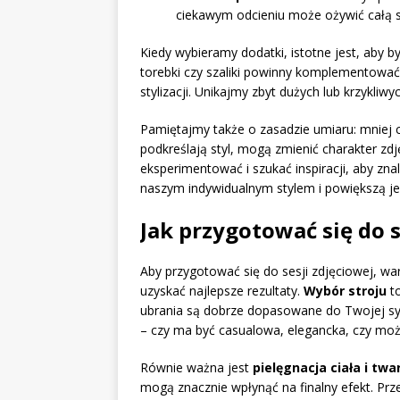
ciekawym odcieniu może ożywić całą s
Kiedy wybieramy dodatki, istotne jest, aby by
torebki czy szaliki powinny komplementować
stylizacji. Unikajmy zbyt dużych lub krzykl
Pamiętajmy także o zasadzie umiaru: mniej c
podkreślają styl, mogą zmienić charakter zd
eksperimentować i szukać inspiracji, aby zn
naszym indywidualnym stylem i powiększą je
Jak przygotować się do s
Aby przygotować się do sesji zdjęciowej, wa
uzyskać najlepsze rezultaty.
Wybór stroju
to
ubrania są dobrze dopasowane do Twojej sylw
– czy ma być casualowa, elegancka, czy może
Równie ważna jest
pielęgnacja ciała i twa
mogą znacznie wpłynąć na finalny efekt. Prz