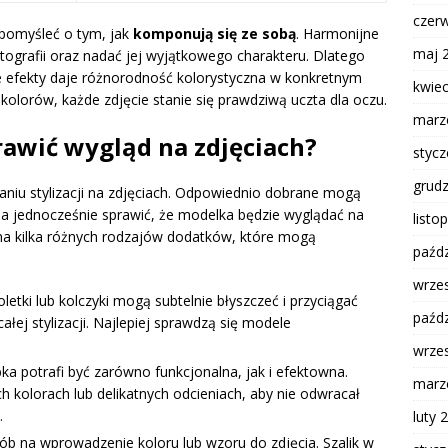
czer
 pomyśleć o tym, jak
komponują się ze sobą
. Harmonijne
maj 
tografii oraz nadać jej wyjątkowego charakteru. Dlatego
 efekty daje różnorodność kolorystyczna w konkretnym
kwie
olorów, każde zdjęcie stanie się prawdziwą uczta dla oczu.
marz
rawić wygląd na zdjęciach?
styc
grud
aniu stylizacji na zdjęciach. Odpowiednio dobrane mogą
, a jednocześnie sprawić, że modelka będzie wyglądać na
listo
 na kilka różnych rodzajów dodatków, które mogą
paźdz
wrze
oletki lub kolczyki mogą subtelnie błyszczeć i przyciągać
paźdz
ałej stylizacji. Najlepiej sprawdzą się modele
wrze
a potrafi być zarówno funkcjonalna, jak i efektowna.
marz
 kolorach lub delikatnych odcieniach, aby nie odwracał
.
luty 
b na wprowadzenie koloru lub wzoru do zdjęcia. Szalik w