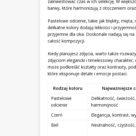
zainwestować czas w ich selekcję. W więks
barwy, które harmonizują z otoczeniem oraz
Pastelowe odcienie, takie jak błękity, mięta,
delikatne kolory dodają lekkości i przyjemnośc
przyjemne dla oka. Doskonale nadają się na
całość kompozycji.
Kiedy planujesz zdjęcia, warto także rozważ
zdjęciom elegancki i timelessowy charakter
może podkreślić kształty oraz kontrasty, podc
które eksponuje detale i emocje postaci.
Rodzaj koloru
Najważniejsze 
Pastelowe
Delikatność, świeżość,
odcienie
harmonijność
Czerń
Elegancja, kontrast, w
Biel
Neutralność, czystość,