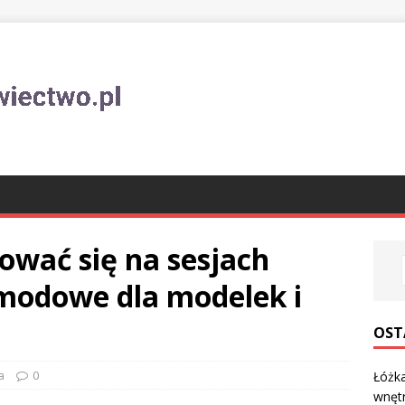
ować się na sesjach
 modowe dla modelek i
OST
a
0
Łóżka
wnęt