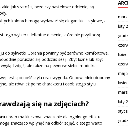
ARC
akie jak szarości, beże czy pastelowe odcienie, są
ody.
marz
litych kolorach mogą wydawać się eleganckie i stylowe, a
luty 
t tego wybierz delikatne desenie, które nie przytłoczą
grud
czer
ju do sylwetki. Ubrania powinny być zarówno komfortowe,
lipie
obodnie poruszać się podczas sesji. Zbyt luźne lub zbyt
czer
wygląd zdjęć, ale także na pewność siebie modelki.
maj 
owej jest spójność stylu oraz wygoda. Odpowiednio dobrany
kwie
yjne, ale również pełne charakteru i osobistego stylu
marz
luty 
prawdzają się na zdjęciach?
styc
oru
ubrań ma kluczowe znaczenie dla ogólnego efektu
grud
mogą znacząco wpłynąć na odbiór zdjęć, dlatego warto