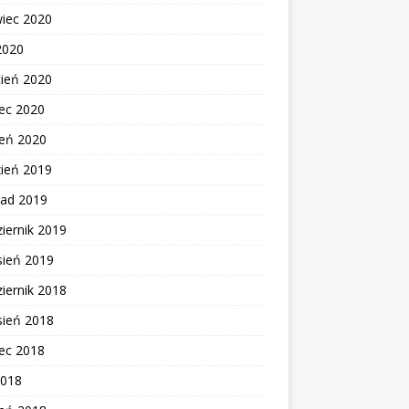
wiec 2020
2020
cień 2020
ec 2020
zeń 2020
zień 2019
pad 2019
iernik 2019
sień 2019
iernik 2018
sień 2018
ec 2018
2018