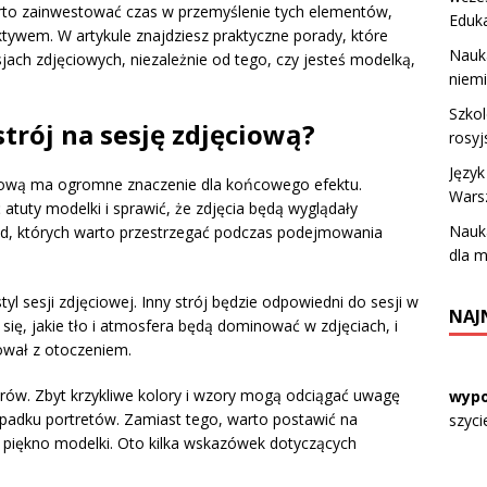
arto zainwestować czas w przemyślenie tych elementów,
Eduk
ktywem. W artykule znajdziesz praktyczne porady, które
Nauk
sjach zdjęciowych, niezależnie od tego, czy jesteś modelką,
niemi
Szkol
trój na sesję zdjęciową?
rosyj
Język
iową ma ogromne znaczenie dla końcowego efektu.
Wars
atuty modelki i sprawić, że zdjęcia będą wyglądały
Nauka
asad, których warto przestrzegać podczas podejmowania
dla m
l sesji zdjęciowej. Inny strój będzie odpowiedni do sesji w
NAJ
 się, jakie tło i atmosfera będą dominować w zdjęciach, i
zował z otoczeniem.
ów. Zbyt krzykliwe kolory i wzory mogą odciągać uwagę
wypo
zypadku portretów. Zamiast tego, warto postawić na
szyci
 piękno modelki. Oto kilka wskazówek dotyczących