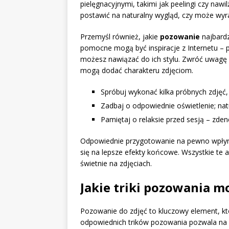
pielęgnacyjnymi, takimi jak peelingi czy nawi
postawić na naturalny wygląd, czy może wyra
Przemyśl również, jakie
pozowanie
najbardz
pomocne mogą być inspiracje z Internetu – po
możesz nawiązać do ich stylu. Zwróć uwagę 
mogą dodać charakteru zdjęciom.
Spróbuj wykonać kilka próbnych zdjęć,
Zadbaj o odpowiednie oświetlenie; natu
Pamiętaj o relaksie przed sesją – zd
Odpowiednie przygotowanie na pewno wpłyni
się na lepsze efekty końcowe. Wszystkie te 
świetnie na zdjęciach.
Jakie triki pozowania m
Pozowanie do zdjęć to kluczowy element, k
odpowiednich trików pozowania pozwala na uz