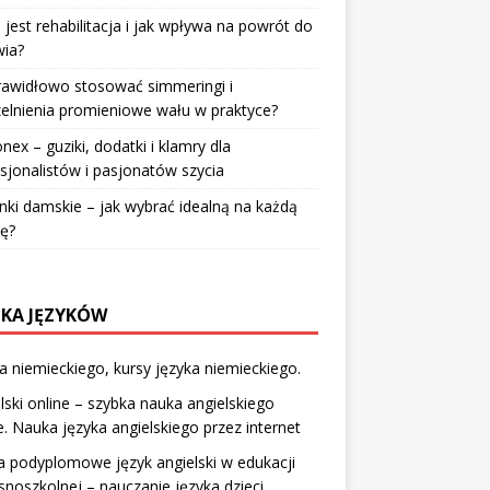
jest rehabilitacja i jak wpływa na powrót do
wia?
rawidłowo stosować simmeringi i
elnienia promieniowe wału w praktyce?
nex – guziki, dodatki i klamry dla
sjonalistów i pasjonatów szycia
nki damskie – jak wybrać idealną na każdą
ę?
KA JĘZYKÓW
 niemieckiego, kursy języka niemieckiego.
lski online – szybka nauka angielskiego
e. Nauka języka angielskiego przez internet
a podyplomowe język angielski w edukacji
noszkolnej – nauczanie języka dzieci.