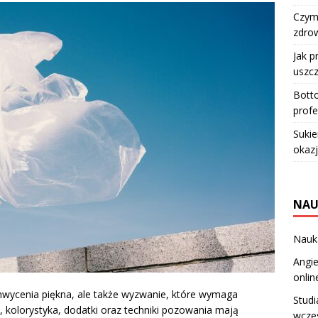
Czym 
zdro
Jak p
uszcz
Botto
profe
Sukie
okazj
NAU
Nauka
Angie
onlin
chwycenia piękna, ale także wyzwanie, które wymaga
Studi
 kolorystyka, dodatki oraz techniki pozowania mają
wczes