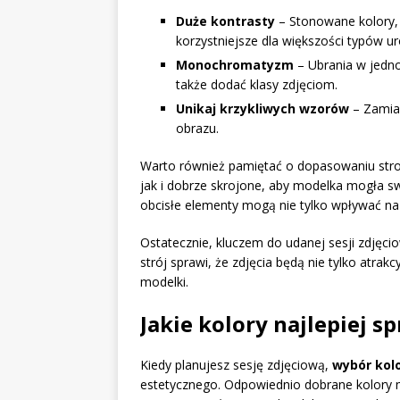
Duże kontrasty
– Stonowane kolory, t
korzystniejsze dla większości typów ur
Monochromatyzm
– Ubrania w jedno
także dodać klasy zdjęciom.
Unikaj krzykliwych wzorów
– Zamias
obrazu.
Warto również pamiętać o dopasowaniu stro
jak i dobrze skrojone, aby modelka mogła sw
obcisłe elementy mogą nie tylko wpływać na 
Ostatecznie, kluczem do udanej sesji zdjęci
strój sprawi, że zdjęcia będą nie tylko atrakc
modelki.
Jakie kolory najlepiej s
Kiedy planujesz sesję zdjęciową,
wybór kol
estetycznego. Odpowiednio dobrane kolory 