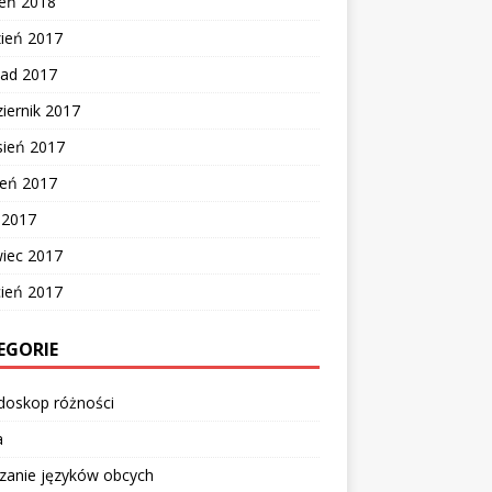
zeń 2018
zień 2017
pad 2017
iernik 2017
sień 2017
ień 2017
c 2017
wiec 2017
cień 2017
EGORIE
doskop różności
a
zanie języków obcych