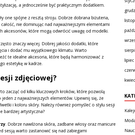
styc
tylizację, a jednocześnie być praktycznym dodatkiem.
grud
ły one spójne z resztą stroju. Dobrze dobrana biżuteria,
listo
 całość, nie dominując nad najważniejszymi elementami
paźdz
iwych akcesoriów, które mogą odwrócić uwagę od modelki.
wrze
zęsto znaczy więcej. Dobrej jakości dodatki, które
sierp
jęcia i dodać mu wyjątkowego klimatu. Warto
aleźć te idealne akcesoria, które będą harmonizować z
lipie
go estetykę w kadrze.
czer
esji zdjęciowej?
kwie
rto zacząć od kilku kluczowych kroków, które pozwolą
KAT
 jeden z najważniejszych elementów. Upewnij się, że
etki i koloru skóry. Należy również pomyśleć o stylu sesji
Kalej
 bardziej artystyczna?
Mod
rzy
. Dobrze nawilżona skóra, zadbane włosy oraz manicure
Nauc
ed sesją warto zastanowić się nad zabiegami