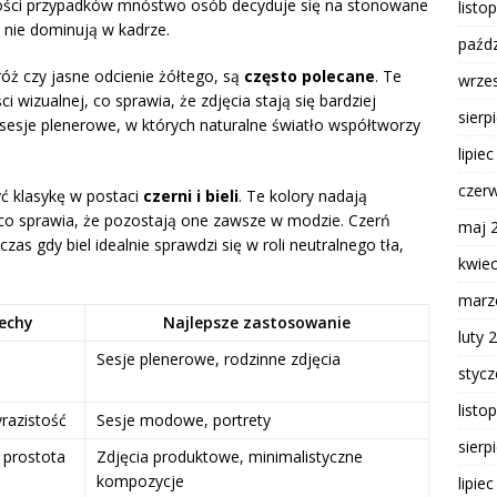
zości przypadków mnóstwo osób decyduje się na stonowane
listo
 nie dominują w kadrze.
paźdz
 róż czy jasne odcienie żółtego, są
często polecane
. Te
wrze
i wizualnej, co sprawia, że zdjęcia stają się bardziej
sierp
 sesje plenerowe, w których naturalne światło współtworzy
lipie
czer
yć klasykę w postaci
czerni i bieli
. Te kolory nadają
, co sprawia, że pozostają one zawsze w modzie. Czerń
maj 
zas gdy biel idealnie sprawdzi się w roli neutralnego tła,
kwie
marz
cechy
Najlepsze zastosowanie
luty 
Sesje plenerowe, rodzinne zdjęcia
styc
listo
yrazistość
Sesje modowe, portrety
sierp
 prostota
Zdjęcia produktowe, minimalistyczne
kompozycje
lipie