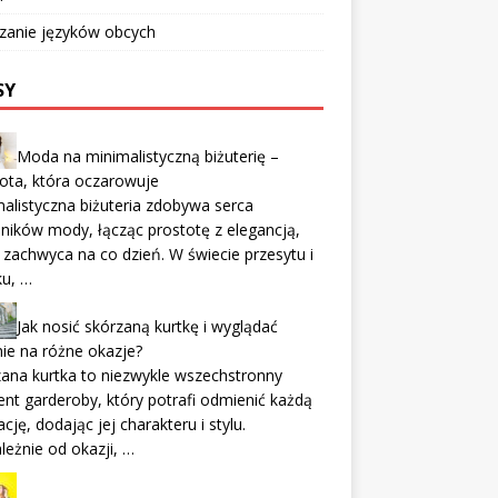
zanie języków obcych
SY
Moda na minimalistyczną biżuterię –
ota, która oczarowuje
alistyczna biżuteria zdobywa serca
ników mody, łącząc prostotę z elegancją,
 zachwyca na co dzień. W świecie przesytu i
ku, …
Jak nosić skórzaną kurtkę i wyglądać
ie na różne okazje?
ana kurtka to niezwykle wszechstronny
nt garderoby, który potrafi odmienić każdą
zację, dodając jej charakteru i stylu.
leżnie od okazji, …