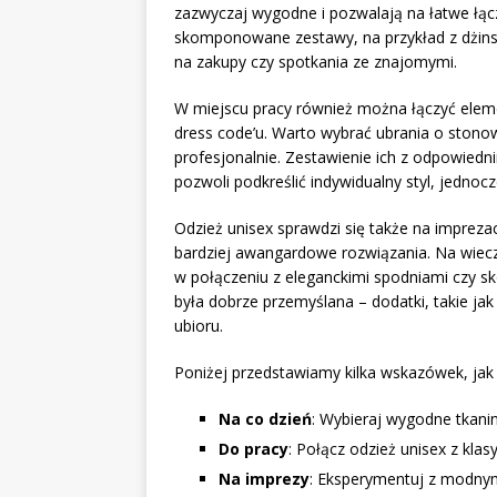
zazwyczaj wygodne i pozwalają na łatwe łąc
skomponowane zestawy, na przykład z dżin
na zakupy czy spotkania ze znajomymi.
W miejscu pracy również można łączyć ele
dress code’u. Warto wybrać ubrania o stonow
profesjonalnie. Zestawienie ich z odpowiedni
pozwoli podkreślić indywidualny styl, jedno
Odzież unisex sprawdzi się także na imprez
bardziej awangardowe rozwiązania. Na wiecz
w połączeniu z eleganckimi spodniami czy sk
była dobrze przemyślana – dodatki, takie ja
ubioru.
Poniżej przedstawiamy kilka wskazówek, jak 
Na co dzień
: Wybieraj wygodne tkani
Do pracy
: Połącz odzież unisex z kl
Na imprezy
: Eksperymentuj z modnym