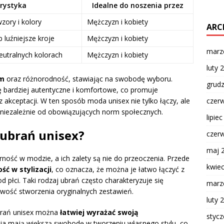
rystyka
Idealne do noszenia przez
zory i kolory
Mężczyzn i kobiety
ARC
b luźniejsze kroje
Mężczyzn i kobiety
marz
eutralnych kolorach
Mężczyzn i kobiety
luty 
zm
oraz różnorodność, stawiając na swobodę wyboru.
grud
ę bardziej autentyczne i komfortowe, co promuje
czer
kceptacji. W ten sposób moda unisex nie tylko łączy, ale
, niezależnie od obowiązujących norm społecznych.
lipie
 ubrań unisex?
czer
maj 
rność w modzie, a ich zalety są nie do przeoczenia. Przede
kwie
ść w stylizacji
, co oznacza, że można je łatwo łączyć z
 płci. Taki rodzaj ubrań często charakteryzuje się
marz
iwość stworzenia oryginalnych zestawień.
luty 
 ubrań unisex można
łatwiej wyrażać swoją
styc
nia mają większą swobodę w tworzeniu własnego stylu, co