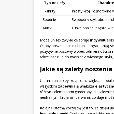
Typ odzieży
Charakte
T-shirty
Prosty krój, różnorodne w
Spodnie
Swobodny styl, obcisłe lu
Kurtki
Funkcjonalne, często w n
Moda unisex zwykle celebruje
indywiduali
Osoby noszące takie ubrania często czują si
pozytywne postawy wobec odmienności oraz a
także inspiruje do tworzenia własnego stylu
Jakie są zalety noszenia
Ubrania unisex zyskują coraz większą popula
wszystkim
zapewniają większą elastyczno
różnymi elementami garderoby, niezależnie od
neutralnymi krojami i barwami, co daje możl
Kolejną istotną korzyścią jest to, że dzięki
indywidualność
. Osoby noszące takie ubra