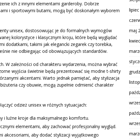
zenie ich z innymi elementami garderoby. Dobrze
lipie
sami i sportowymi butami, mogą być doskonałym wyborem
czer
maj 
menty unisex, dostosowując je do formalnych wymogów
anej kolorystyce i klasycznym kroju, które będą wyglądać
kwie
mi dodatkami, takimi jak elegancki zegarek czy torebka,
marz
cześnie nie odbiegając od obowiązujących standardów.
styc
ach. W zależności od charakteru wydarzenia, można wybrać
orne wyjścia świetnie będą prezentować się modne t-shirty
grud
órzanymi akcentami. Warto jednak pamiętać, aby stylizacja
listo
k biżuteria czy obuwie, mogą zupełnie odmienić charakter
paźdz
wrze
łączyć odzież unisex w różnych sytuacjach:
paźdz
ny i luźne kroje dla maksymalnego komfortu.
wrze
asycznymi elementami, aby zachować profesjonalny wygląd.
marz
i akcesoriami, aby dodać stylizacji wyjątkowego