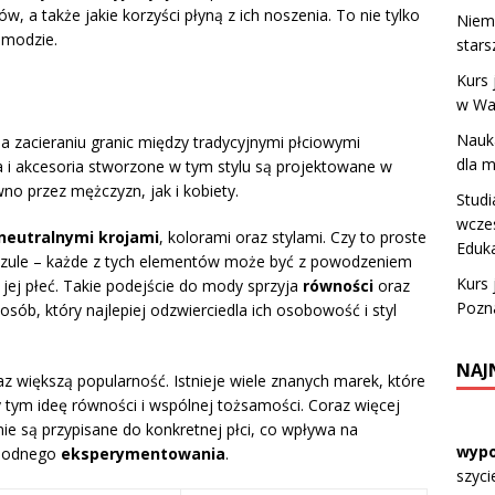
ów, a także jakie korzyści płyną z ich noszenia. To nie tylko
Niemi
 modzie.
stars
Kurs 
w Wa
Nauka
na zacieraniu granic między tradycyjnymi płciowymi
dla m
a i akcesoria stworzone w tym stylu są projektowane w
no przez mężczyzn, jak i kobiety.
Studi
wczes
neutralnymi krojami
, kolorami oraz stylami. Czy to proste
Eduk
oszule – każde z tych elementów może być z powodzeniem
Kurs 
jej płeć. Takie podejście do mody sprzyja
równości
oraz
Pozn
sób, który najlepiej odzwierciedla ich osobowość i styl
NAJ
z większą popularność. Istnieje wiele znanych marek, które
y tym ideę równości i wspólnej tożsamości. Coraz więcej
ie są przypisane do konkretnej płci, co wpływa na
wypo
obodnego
eksperymentowania
.
szyci