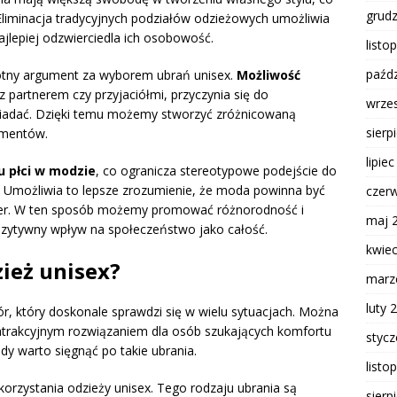
grud
 Eliminacja tradycyjnych podziałów odzieżowych umożliwia
jlepiej odzwierciedla ich osobowość.
listo
paźdz
totny argument za wyborem ubrań unisex.
Możliwość
z partnerem czy przyjaciółmi, przyczynia się do
wrze
osiadać. Dzięki temu możemy stworzyć zróżnicowaną
sierp
lementów.
lipie
u płci w modzie
, co ogranicza stereotypowe podejście do
. Umożliwia to lepsze zrozumienie, że moda powinna być
czer
der. W ten sposób możemy promować różnorodność i
maj 
zytywny wpływ na społeczeństwo jako całość.
kwie
zież unisex?
marz
luty 
r, który doskonale sprawdzi się w wielu sytuacjach. Można
ą atrakcyjnym rozwiązaniem dla osób szukających komfortu
styc
edy warto sięgnąć po takie ubrania.
listo
korzystania odzieży unisex. Tego rodzaju ubrania są
sierp