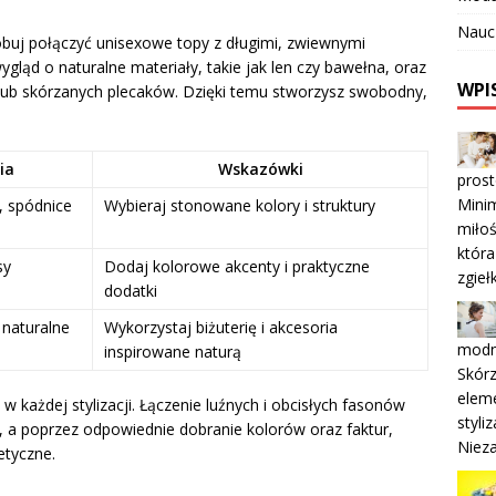
Nauc
óbuj połączyć unisexowe topy z długimi, zwiewnymi
ygląd o naturalne materiały, takie jak len czy bawełna, oraz
WPI
i lub skórzanych plecaków. Dzięki temu stworzysz swobodny,
ia
Wskazówki
prost
Minim
, spódnice
Wybieraj stonowane kolory i struktury
miłoś
która
sy
Dodaj kolorowe akcenty i praktyczne
zgieł
dodatki
 naturalne
Wykorzystaj biżuterię i akcesoria
modn
inspirowane naturą
Skórz
eleme
w każdej stylizacji. Łączenie luźnych i obcisłych fasonów
styli
, a poprzez odpowiednie dobranie kolorów oraz faktur,
Nieza
etyczne.