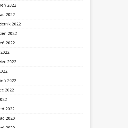
zień 2022
pad 2022
iernik 2022
sień 2022
ień 2022
c 2022
wiec 2022
2022
cień 2022
ec 2022
2022
zeń 2022
pad 2020
ień 2020