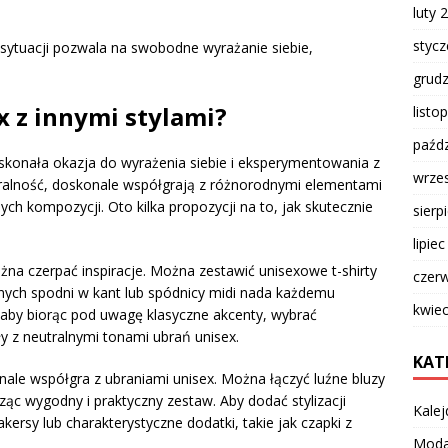
luty 
styc
sytuacji pozwala na swobodne wyrażanie siebie,
grud
x z innymi stylami?
listo
paźdz
oskonała okazja do wyrażenia siebie i eksperymentowania z
wrze
tralność, doskonale współgrają z różnorodnymi elementami
ch kompozycji. Oto kilka propozycji na to, jak skutecznie
sierp
lipie
żna czerpać inspiracje. Można zestawić unisexowe t-shirty
czer
nych spodni w kant lub spódnicy midi nada każdemu
kwie
, aby biorąc pod uwagę klasyczne akcenty, wybrać
 z neutralnymi tonami ubrań unisex.
KAT
nale współgra z ubraniami unisex. Można łączyć luźne bluzy
ąc wygodny i praktyczny zestaw. Aby dodać stylizacji
Kalej
ersy lub charakterystyczne dodatki, takie jak czapki z
Mod