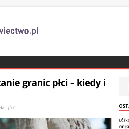
ie granic płci – kiedy i
OST
da
0
Łóżka
wnęt