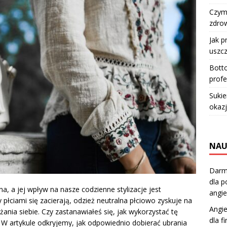
Czym 
zdro
Jak p
uszcz
Botto
profe
Sukie
okazj
NAU
Darmo
dla p
na, a jej wpływ na nasze codzienne stylizacje jest
angie
 płciami się zacierają, odzież neutralna płciowo zyskuje na
Angie
ania siebie. Czy zastanawiałeś się, jak wykorzystać tę
dla f
 W artykule odkryjemy, jak odpowiednio dobierać ubrania