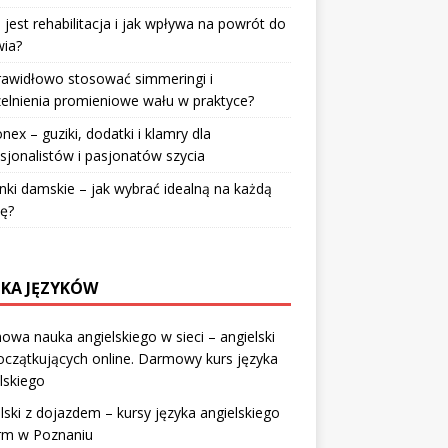
jest rehabilitacja i jak wpływa na powrót do
wia?
rawidłowo stosować simmeringi i
elnienia promieniowe wału w praktyce?
nex – guziki, dodatki i klamry dla
sjonalistów i pasjonatów szycia
nki damskie – jak wybrać idealną na każdą
ę?
KA JĘZYKÓW
wa nauka angielskiego w sieci – angielski
oczątkujących online. Darmowy kurs języka
lskiego
lski z dojazdem – kursy języka angielskiego
irm w Poznaniu