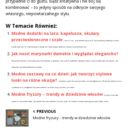
przypadnie ci do gustu. Bądź kreatywna i nie boj się
kombinować – to jedyny sposób na odkrycie swojego
własnego, niepowtarzalnego stylu.
W Temacie Również:
Modne dodatki na lato: kapelusze, okulary
przeciwsłoneczne i szale
Lato to czas, gdy dodatki mogą stać się prawdziwą wisienką na torcie
każdej stylizacji. W nadchodzących miesiącach modne będą kapelusze, okulary przeciwsłoneczne...
Jak nosić marynarki damskie i wyglądać elegancko?
Marynarki damskie to niezwykle elegancki element garderoby, który potrafi podkreślić sylwetkę i dodać szyku każdej stylizacji. Jednak, aby
osiągnąć naprawdę efektowny wygląd,...
Modne zestawy na co dzień: jak tworzyć stylowe
looki na różne okazje?
Codzienna moda nie musi być nudna ani skomplikowana. Właściwie dobrana baza
garderoby oraz umiejętność łączenia kolorów i wzorów mogą sprawić, że nawet...
Modne fryzury – trendy w dziedzinie włosów
Fryzury to nie tylko
sposób na wyrażenie siebie, ale również kluczowy element naszego stylu. W każdym sezonie pojawiają się nowe trendy, które...
PREVIOUS
Modne fryzury – trendy w dziedzinie włosów