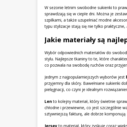
W sezonie letnim swobodne sukienki to pra
sprawdzają się w ciepłe dni. Można je zesta
szpilkami, a także uzupełniać modne akcesori
typu stylizacje stają się nie tylko praktyczne
Jakie materiały są najl
Wybór odpowiednich materiałów do swobodny
stylu. Najlepsze tkaniny to te, które charakte
co pozwala na swobodę ruchów oraz przyjem
Jednym z najpopularniejszych wyborów jest
przyjemny dla skóry. Bawełniane sukienki dob
pielęgnacji, co czyni je idealnym rozwiązani
Len
to kolejny materiał, który świetnie spr
chłodne i przewiewne, co jest szczególnie w
sztywniejszą fakturę, ale dobrze komponują s
Jersey
to materiał, który zyskuje coraz więks