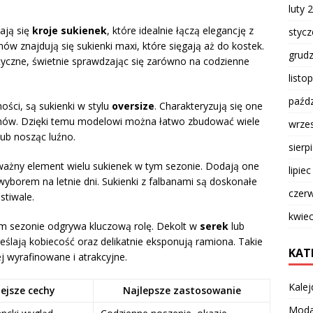
luty 
ają się
kroje sukienek
, które idealnie łączą elegancję z
styc
w znajdują się sukienki maxi, które sięgają aż do kostek.
grud
raktyczne, świetnie sprawdzając się zarówno na codzienne
listo
paźdz
ości, są sukienki w stylu
oversize
. Charakteryzują się one
hów. Dzięki temu modelowi można łatwo zbudować wiele
wrze
 lub nosząc luźno.
sierp
 ważny element wielu sukienek w tym sezonie. Dodają one
lipie
wyborem na letnie dni. Sukienki z falbanami są doskonałe
czer
stiwale.
kwie
ym sezonie odgrywa kluczową rolę. Dekolt w
serek
lub
reślają kobiecość oraz delikatnie eksponują ramiona. Takie
KAT
ej wyrafinowane i atrakcyjne.
Kalej
ejsze cechy
Najlepsze zastosowanie
Mod