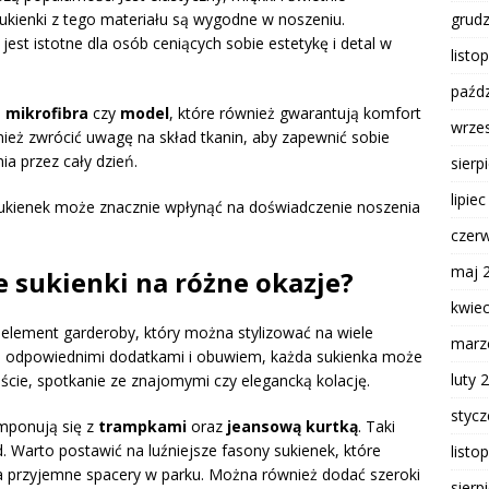
grud
sukienki z tego materiału są wygodne w noszeniu.
est istotne dla osób ceniących sobie estetykę i detal w
listo
paźdz
o
mikrofibra
czy
model
, które również gwarantują komfort
wrze
nież zwrócić uwagę na skład tkanin, aby zapewnić sobie
a przez cały dzień.
sierp
lipie
ukienek może znacznie wpłynąć na doświadczenie noszenia
czer
maj 
 sukienki na różne okazje?
kwie
 element garderoby, który można stylizować na wiele
marz
 Z odpowiednimi dodatkami i obuwiem, każda sukienka może
luty 
ście, spotkanie ze znajomymi czy elegancką kolację.
styc
mponują się z
trampkami
oraz
jeansową kurtką
. Taki
 Warto postawić na luźniejsze fasony sukienek, które
listo
na przyjemne spacery w parku. Można również dodać szeroki
sierp