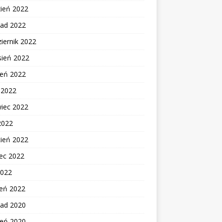
zień 2022
pad 2022
iernik 2022
sień 2022
ień 2022
c 2022
wiec 2022
2022
cień 2022
ec 2022
2022
zeń 2022
pad 2020
ień 2020