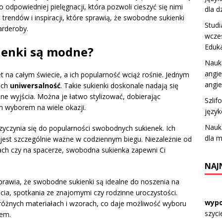
 odpowiedniej pielęgnacji, która pozwoli cieszyć się nimi
dla d
 trendów i inspiracji, które sprawią, że swobodne sukienki
Studi
arderoby.
wczes
Eduk
ienki są modne?
Nauk
angie
t na całym świecie, a ich popularność wciąż rośnie. Jednym
angie
ich
uniwersalność
. Takie sukienki doskonale nadają się
lne wyjścia. Można je łatwo stylizować, dobierając
Szlif
m wyborem na wiele okazji.
język
Nauka
zyczynia się do popularności swobodnych sukienek. Ich
dla m
est szczególnie ważne w codziennym biegu. Niezależnie od
pach czy na spacerze, swobodna sukienka zapewni Ci
NAJ
rawia, że swobodne sukienki są idealne do noszenia na
ęcia, spotkania ze znajomymi czy rodzinne uroczystości.
wypo
różnych materiałach i wzorach, co daje możliwość wyboru
szyci
tem.