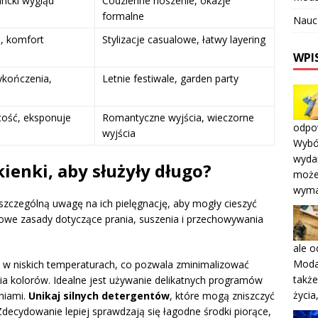
ancki wygląd
Codzienne noszenie, okazje
formalne
Nauc
, komfort
Stylizacje casualowe, łatwy layering
WPI
kończenia,
Letnie festiwale, garden party
cość, eksponuje
Romantyczne wyjścia, wieczorne
odpow
wyjścia
Wybó
wydar
ienki, aby służyły długo?
może
wyma
szczególną uwagę na ich pielęgnację, aby mogły cieszyć
owe zasady dotyczące prania, suszenia i przechowywania
ale 
Moda 
k w niskich temperaturach, co pozwala zminimalizować
także
cia kolorów. Idealne jest używanie delikatnych programów
życia
eniami.
Unikaj silnych detergentów
, które mogą zniszczyć
Zdecydowanie lepiej sprawdzają się łagodne środki piorące,