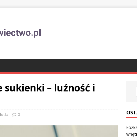
sukienki – luźność i
OST
Moda
0
Łóżka
wnęt