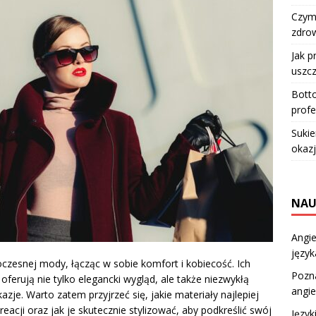
Czym 
zdro
Jak p
uszcz
Botto
profe
Sukie
okazj
NAU
Angie
język
zesnej mody, łącząc w sobie komfort i kobiecość. Ich
Pozna
ferują nie tylko elegancki wygląd, ale także niezwykłą
angie
zje. Warto zatem przyjrzeć się, jakie materiały najlepiej
eacji oraz jak je skutecznie stylizować, aby podkreślić swój
Język