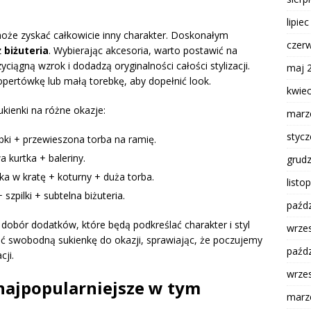
lipie
oże zyskać całkowicie inny charakter. Doskonałym
czer
z
biżuteria
. Wybierając akcesoria, warto postawić na
yciągną wzrok i dodadzą oryginalności całości stylizacji.
maj 
ertówkę lub małą torebkę, aby dopełnić look.
kwie
ukienki na różne okazje:
marz
styc
ki + przewieszona torba na ramię.
 kurtka + baleriny.
grud
ka w kratę + koturny + duża torba.
listo
szpilki + subtelna biżuteria.
paźdz
 dobór dodatków, które będą podkreślać charakter i styl
wrze
ć swobodną sukienkę do okazji, sprawiając, że poczujemy
paźdz
cji.
wrze
 najpopularniejsze w tym
marz