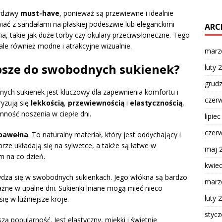
wdziwy
must-have
, ponieważ są przewiewne i idealnie
wiać z sandałami na płaskiej podeszwie lub eleganckimi
ARC
a, takie jak duże torby czy okulary przeciwsłoneczne. Tego
, ale również modne i atrakcyjne wizualnie.
marz
epsze do swobodnych sukienek?
luty 
grud
ch sukienek jest kluczowy dla zapewnienia komfortu i
czer
ryzują się
lekkością
,
przewiewnością
i
elastycznością
,
ność noszenia w ciepłe dni.
lipie
czer
bawełna
. To naturalny materiał, który jest oddychający i
rze układają się na sylwetce, a także są łatwe w
maj 
em na co dzień.
kwie
awdza się w swobodnych sukienkach. Jego włókna są bardzo
marz
ażne w upalne dni. Sukienki lniane mogą mieć nieco
luty 
ię w luźniejsze kroje.
styc
zą popularność. Jest elastyczny, miękki i świetnie