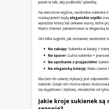
pasek w talii, aby podkreślić sylwetkę.
Na wieczorne wyjścia, swobodna sukienka m
rozwiązaniem będą
eleganckie szpilki
ora
wyraziste kolory lub ciekawe wzory, które prz
Warto również zainwestować w elegancką kop
Oto kilka sugestii, jak zestawiać swobodne s
Na zakupy:
Sukienka w kwiaty + tramp
Na spacer:
Luźna sukienka + jeansowa
Na spotkanie z przyjaciółmi:
Sukien
Na elegancką kolację:
Mała czarna + 
Kluczem do udanej stylizacji jest odpowiedni
sukienki. Dzięki nim można łatwo dostosowa
się wyjątkowo i stylowo, niezależnie od sytua
Jakie kroje sukienek są
sezonie?