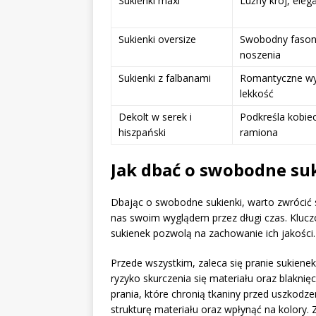
Sukienki maxi
Luźny krój, eleg
Sukienki oversize
Swobodny fason
noszenia
Sukienki z falbanami
Romantyczne wy
lekkość
Dekolt w serek i
Podkreśla kobie
hiszpański
ramiona
Jak dbać o swobodne suk
Dbając o swobodne sukienki, warto zwrócić 
nas swoim wyglądem przez długi czas. Klucz
sukienek pozwolą na zachowanie ich jakości.
Przede wszystkim, zaleca się pranie sukiene
ryzyko skurczenia się materiału oraz blaknię
prania, które chronią tkaniny przed uszkodz
strukturę materiału oraz wpłynąć na kolory. 