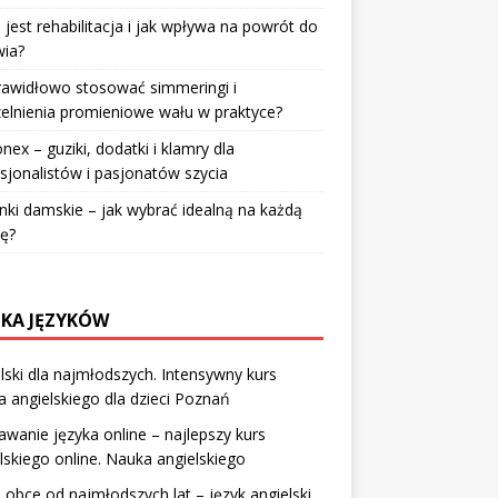
jest rehabilitacja i jak wpływa na powrót do
wia?
rawidłowo stosować simmeringi i
elnienia promieniowe wału w praktyce?
nex – guziki, dodatki i klamry dla
sjonalistów i pasjonatów szycia
nki damskie – jak wybrać idealną na każdą
ę?
KA JĘZYKÓW
lski dla najmłodszych. Intensywny kurs
a angielskiego dla dzieci Poznań
wanie języka online – najlepszy kurs
lskiego online. Nauka angielskiego
i obce od najmłodszych lat – język angielski