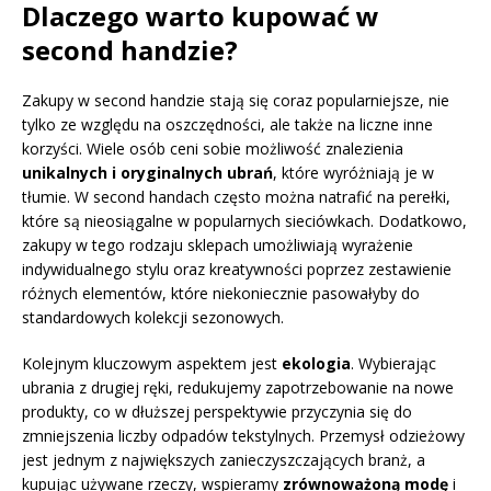
Dlaczego warto kupować w
second handzie?
Zakupy w second handzie stają się coraz popularniejsze, nie
tylko ze względu na oszczędności, ale także na liczne inne
korzyści. Wiele osób ceni sobie możliwość znalezienia
unikalnych i oryginalnych ubrań
, które wyróżniają je w
tłumie. W second handach często można natrafić na perełki,
które są nieosiągalne w popularnych sieciówkach. Dodatkowo,
zakupy w tego rodzaju sklepach umożliwiają wyrażenie
indywidualnego stylu oraz kreatywności poprzez zestawienie
różnych elementów, które niekoniecznie pasowałyby do
standardowych kolekcji sezonowych.
Kolejnym kluczowym aspektem jest
ekologia
. Wybierając
ubrania z drugiej ręki, redukujemy zapotrzebowanie na nowe
produkty, co w dłuższej perspektywie przyczynia się do
zmniejszenia liczby odpadów tekstylnych. Przemysł odzieżowy
jest jednym z największych zanieczyszczających branż, a
kupując używane rzeczy, wspieramy
zrównoważoną modę
i