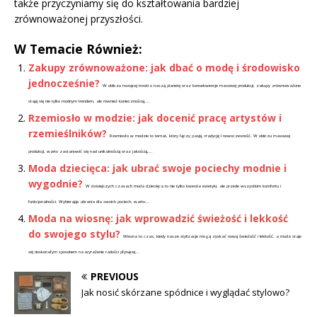
także przyczyniamy się do kształtowania bardziej
zrównoważonej przyszłości.
W Temacie Również:
Zakupy zrównoważone: jak dbać o modę i środowisko
jednocześnie?
W obliczu rosnącej troski o naszą planetę oraz konsekwencje masowej produkcji, zakupy zrównoważone
stają się nie tylko modnym trendem, ale również koniecznością....
Rzemiosło w modzie: jak docenić pracę artystów i
rzemieślników?
Rzemiosło w modzie to temat, który łączy pasję, tradycję i nowoczesność. W obliczu masowej
produkcji, warto zastanowić się nad unikalnością oraz jakością,...
Moda dziecięca: jak ubrać swoje pociechy modnie i
wygodnie?
W dzisiejszych czasach moda dziecięca to nie tylko kwestia estetyki, ale przede wszystkim komfortu i
funkcjonalności. Wybierając ubrania dla swoich pociech, warto...
Moda na wiosnę: jak wprowadzić świeżość i lekkość
do swojego stylu?
Wiosna to czas, kiedy nasze stylizacje mogą zyskać nową świeżość i lekkość, a moda staje
się doskonałym sposobem na wyrażenie radości płynącej...
PREVIOUS
Jak nosić skórzane spódnice i wyglądać stylowo?