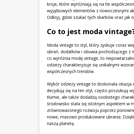
kroje, które wyróżniają się na tle współczesn
wyjątkowych elementów z nowoczesnymi akces
Odkryj, gdzie szukać tych skarbów oraz jak o
Co to jest moda vintage
Moda vintage to styl, który zyskuje coraz w
ubrań, dodatków i obuwia pochodzącego z mi
co wyróżnia modę vintage, to niepowtarzaln
odzieży charakteryzuje się unikalnymi wzora
współczesnych trendów.
Wybór odzieży vintage to doskonała okazja 
decydują się na ten styl, często poszukują 
tłumie, ale także dodadzą osobistego chara
środowisko stała się istotnym aspektem w m
zrównoważonego rozwoju poprzez ponowne w
nowe, masowo produkowane ubrania. Dzięki t
naszą planetę.