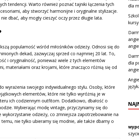
ych tendencji. Warto również poznać tajniki łączenia tych
dla m
oriami, aby stworzyć harmonijne i oryginalne stylizacje.
Szkol
 nie dbać, aby mogły cieszyć oczy przez długie lata.
kurs
?
Darm
angie
angie
iększą popularność wśród miłośników odzieży. Odnosi się do
nionych dekad, zazwyczaj sprzed co najmniej 20 lat. To,
Darmo
ość i oryginalność, ponieważ wiele z tych elementów
dla p
mi, materiałami oraz krojami, które znacząco różnią się od
angie
Angie
język
do wyrażenia swojego indywidualnego stylu. Osoby, które
wyjątkowych elementów, które nie tylko wyróżnią je w
kteru ich codziennym outfitom. Dodatkowo, dbałość o
NAJ
odzie. Wybierając modę vintage, przyczyniamy się do
ykorzystanie odzieży, co zmniejsza zapotrzebowanie na
emu, nie tylko ubieramy się modnie, ale także dbamy o
wypo
szyci