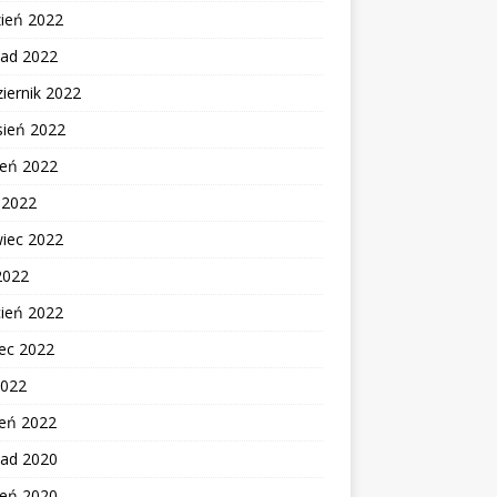
zień 2022
pad 2022
iernik 2022
sień 2022
ień 2022
c 2022
wiec 2022
2022
cień 2022
ec 2022
2022
zeń 2022
pad 2020
ień 2020