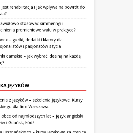
jest rehabilitacja i jak wpływa na powrót do
wia?
rawidłowo stosować simmeringi i
elnienia promieniowe wału w praktyce?
nex – guziki, dodatki i klamry dla
sjonalistów i pasjonatów szycia
nki damskie – jak wybrać idealną na każdą
ę?
KA JĘZYKÓW
enia z języków – szkolenia językowe. Kursy
skiego dla firm Warszawa.
i obce od najmłodszych lat – język angielski
zieci Gdańsk, Łódź
 Hiszpańskiego – kursy językowe za granicą