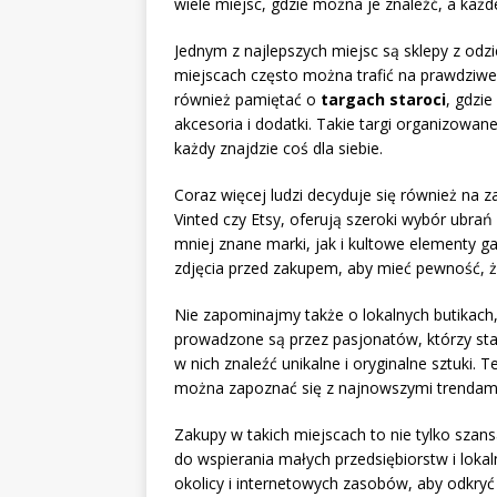
wiele miejsc, gdzie można je znaleźć, a każd
Jednym z najlepszych miejsc są sklepy z od
miejscach często można trafić na prawdziwe 
również pamiętać o
targach staroci
, gdzie
akcesoria i dodatki. Takie targi organizowan
każdy znajdzie coś dla siebie.
Coraz więcej ludzi decyduje się również na z
Vinted czy Etsy, oferują szeroki wybór ubra
mniej znane marki, jak i kultowe elementy ga
zdjęcia przed zakupem, aby mieć pewność, ż
Nie zapominajmy także o lokalnych butikach, 
prowadzone są przez pasjonatów, którzy sta
w nich znaleźć unikalne i oryginalne sztuki. 
można zapoznać się z najnowszymi trendami
Zakupy w takich miejscach to nie tylko szan
do wspierania małych przedsiębiorstw i loka
okolicy i internetowych zasobów, aby odkry