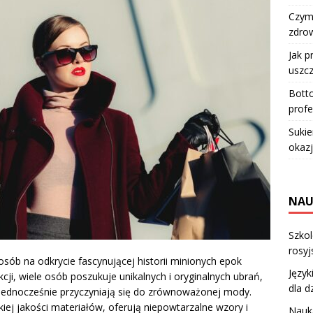
Czym 
zdro
Jak p
uszcz
Botto
profe
Sukie
okazj
NAU
Szkol
rosyj
posób na odkrycie fascynującej historii minionych epok
Język
i, wiele osób poszukuje unikalnych i oryginalnych ubrań,
dla d
a jednocześnie przyczyniają się do zrównoważonej mody.
ej jakości materiałów, oferują niepowtarzalne wzory i
Nauka