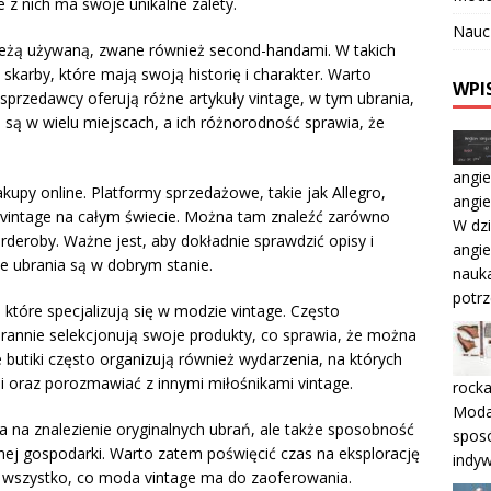
e z nich ma swoje unikalne zalety.
Nauc
zieżą używaną, zwane również second-handami. W takich
skarby, które mają swoją historię i charakter. Warto
WPI
 sprzedawcy oferują różne artykuły vintage, w tym ubrania,
e są w wielu miejscach, a ich różnorodność sprawia, że
angie
akupy online. Platformy sprzedażowe, takie jak Allegro,
angie
ń vintage na całym świecie. Można tam znaleźć zarówno
W dzi
rderoby. Ważne jest, aby dokładnie sprawdzić opisy i
angie
e ubrania są w dobrym stanie.
nauka
potr
które specjalizują się w modzie vintage. Często
rannie selekcjonują swoje produkty, co sprawia, że można
Te butiki często organizują również wydarzenia, na których
 oraz porozmawiać z innymi miłośnikami vintage.
rocka
Moda 
sa na znalezienie oryginalnych ubrań, ale także sposobność
sposó
lnej gospodarki. Warto zatem poświęcić czas na eksplorację
indyw
ć wszystko, co moda vintage ma do zaoferowania.