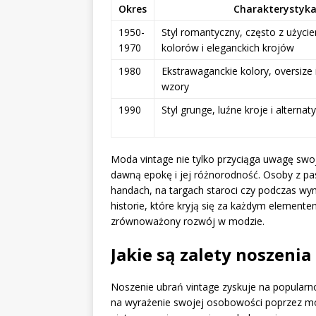
Okres
Charakterystyk
1950-
Styl romantyczny, często z użyc
1970
kolorów i eleganckich krojów
1980
Ekstrawaganckie kolory, oversize
wzory
1990
Styl grunge, luźne kroje i alterna
Moda vintage nie tylko przyciąga uwagę swoją
dawną epokę i jej różnorodność. Osoby z pa
handach, na targach staroci czy podczas w
historie, które kryją się za każdym element
zrównoważony rozwój w modzie.
Jakie są zalety noszenia
Noszenie ubrań vintage zyskuje na popularno
na wyrażenie swojej osobowości poprzez mod