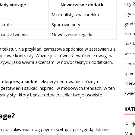
luty 
łady vintage
Nowoczesne dodatki
styc
.
Minimalistyczna torebka
grud
 kratę
Sportowe buty
listo
narki z tweedu
Nowoczesne zegarki
paźdz
ch tekstur. Na przykład, zamszowa spódnica w zestawieniu z
wrze
iekawe kontrasty. Ważne jest również zwrócenie uwagi na
żywić jaskrawymi akcentami w nowoczesnych dodatkach,
sierp
lipie
t
ekspresja siebie
i eksperymentowanie z różnymi
czer
zestawień i szukać inspiracji w modowych trendach. W ten
kwie
ny styl, który będzie odzwierciedlał twoje osobiste
KAT
age?
Kalej
ich poszukiwania mogą być ekscytującą przygodą. Istnieje
Mod