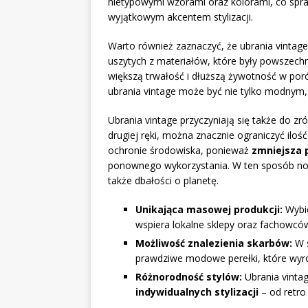
nietypowymi wzorami oraz kolorami, co spra
wyjątkowym akcentem stylizacji.
Warto również zaznaczyć, że ubrania vintag
uszytych z materiałów, które były powszechn
większą trwałość i dłuższą żywotność w por
ubrania vintage może być nie tylko modnym, 
Ubrania vintage przyczyniają się także do 
drugiej ręki, można znacznie ograniczyć iloś
ochronie środowiska, ponieważ
zmniejsza 
ponownego wykorzystania. W ten sposób nosze
także dbałości o planetę.
Unikająca masowej produkcji:
Wybie
wspiera lokalne sklepy oraz fachowców
Możliwość znalezienia skarbów:
W s
prawdziwe modowe perełki, które wyróż
Różnorodność stylów:
Ubrania vinta
indywidualnych stylizacji
– od retro 