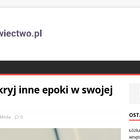
ryj inne epoki w swojej
OST
Moda
0
Łóżka
wnęt