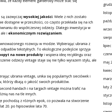
wia, że każdy element garderoby może stać się
grud
listo
e są zazwyczaj
wysokiej jakości
. Wiele z nich zostało
paźdz
ie dostępne w przeszłości, co często przekłada się na ich
ównaniu do współczesnej odzieży. Dlatego inwestycja w
wrze
ale i
ekonomicznym rozwiązaniem
.
sierp
zrównoważonego rozwoju w modzie. Wybierając ubrania z
lipie
ć odpadów tekstylnych. To ekologiczne podejście sprzyja
czer
popyt na nowe produkty
i wspiera ideę recyklingu oraz
nie odzieży vintage staje się nie tylko wyrazem stylu, ale
maj 
kwie
rając ubrania vintage, unika się popularnych sieciówek i
marz
, którzy dbają o jakość swoich produktów.
luty 
econd-handach i na targach vintage można trafić na
nią nas na tle innych.
styc
ge pochodzą z różnych epok, co pozwala na stworzenie
listo
lat 20. po hipisowskie lata 70.
sierp