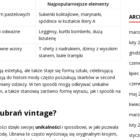
a
Najpopularniejsze elementy
iem pastelowych
Sukienki koktajlowe, marynarki,
ARC
spódnice w kształcie litery A
 i odważne
Legginsy, kurtki bomberki, dużą
marz
biżuterię
luty 
tywne wzory
T-shirty z nadrukiem, dżinsy z wysokim
grud
stanem, białe trampki
czer
 estetyką, ale także staje się formą sztuki, celebrującą
lipie
sją do historii mody często poszukują skarbów w second
czer
ymiany odzieży. W ten sposób mogą odkrywać unikalne
em, a także stanowią zarówno formę wyrazu, jak i sposób na
maj 
kwie
 ubrań vintage?
marz
luty 
ści dzięki swojej
unikalności
i sposobowi, w jaki pozwala
ę. Ubrania te często wyróżniają się oryginalnym krojem,
styc