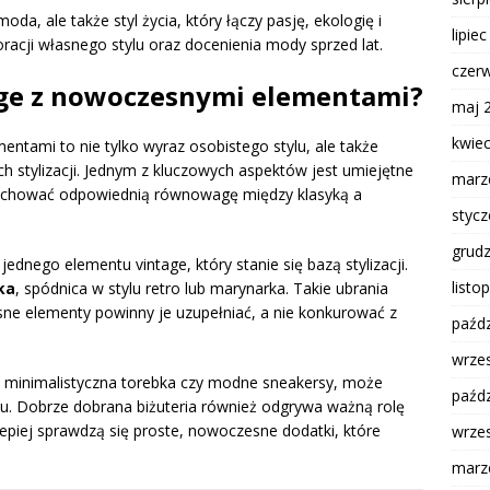
oda, ale także styl życia, który łączy pasję, ekologię i
lipie
racji własnego stylu oraz docenienia mody sprzed lat.
czer
tage z nowoczesnymi elementami?
maj 
kwie
ntami to nie tylko wyraz osobistego stylu, ale także
ch stylizacji. Jednym z kluczowych aspektów jest umiejętne
marz
achować odpowiednią równowagę między klasyką a
styc
grud
dnego elementu vintage, który stanie się bazą stylizacji.
listo
ka
, spódnica w stylu retro lub marynarka. Takie ubrania
ne elementy powinny je uzupełniać, a nie konkurować z
paźdz
wrze
 minimalistyczna torebka czy modne sneakersy, może
paźdz
du. Dobrze dobrana biżuteria również odgrywa ważną rolę
piej sprawdzą się proste, nowoczesne dodatki, które
wrze
marz