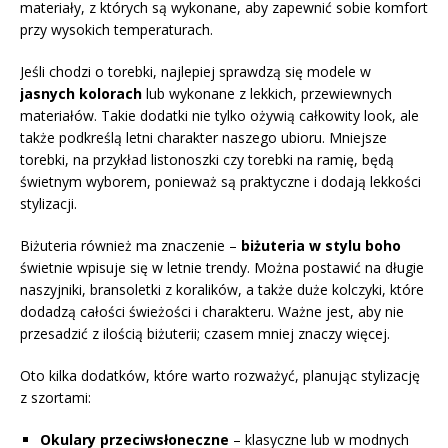
materiały, z których są wykonane, aby zapewnić sobie komfort
przy wysokich temperaturach.
Jeśli chodzi o torebki, najlepiej sprawdzą się modele w
jasnych kolorach
lub wykonane z lekkich, przewiewnych
materiałów. Takie dodatki nie tylko ożywią całkowity look, ale
także podkreślą letni charakter naszego ubioru. Mniejsze
torebki, na przykład listonoszki czy torebki na ramię, będą
świetnym wyborem, ponieważ są praktyczne i dodają lekkości
stylizacji.
Biżuteria również ma znaczenie –
biżuteria w stylu boho
świetnie wpisuje się w letnie trendy. Można postawić na długie
naszyjniki, bransoletki z koralików, a także duże kolczyki, które
dodadzą całości świeżości i charakteru. Ważne jest, aby nie
przesadzić z ilością biżuterii; czasem mniej znaczy więcej.
Oto kilka dodatków, które warto rozważyć, planując stylizację
z szortami:
Okulary przeciwsłoneczne
– klasyczne lub w modnych