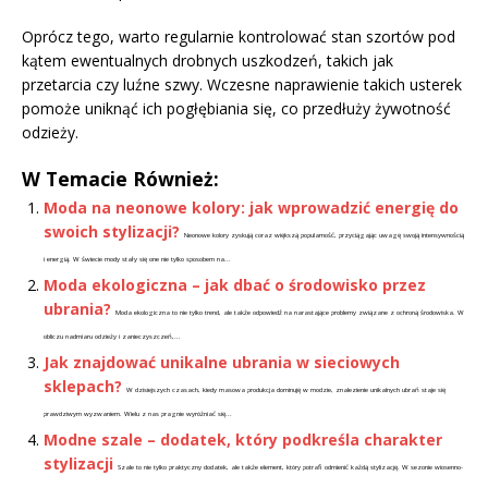
Oprócz tego, warto regularnie kontrolować stan szortów pod
kątem ewentualnych drobnych uszkodzeń, takich jak
przetarcia czy luźne szwy. Wczesne naprawienie takich usterek
pomoże uniknąć ich pogłębiania się, co przedłuży żywotność
odzieży.
W Temacie Również:
Moda na neonowe kolory: jak wprowadzić energię do
swoich stylizacji?
Neonowe kolory zyskują coraz większą popularność, przyciągając uwagę swoją intensywnością
i energią. W świecie mody stały się one nie tylko sposobem na...
Moda ekologiczna – jak dbać o środowisko przez
ubrania?
Moda ekologiczna to nie tylko trend, ale także odpowiedź na narastające problemy związane z ochroną środowiska. W
obliczu nadmiaru odzieży i zanieczyszczeń,...
Jak znajdować unikalne ubrania w sieciowych
sklepach?
W dzisiejszych czasach, kiedy masowa produkcja dominuję w modzie, znalezienie unikalnych ubrań staje się
prawdziwym wyzwaniem. Wielu z nas pragnie wyróżniać się...
Modne szale – dodatek, który podkreśla charakter
stylizacji
Szale to nie tylko praktyczny dodatek, ale także element, który potrafi odmienić każdą stylizację. W sezonie wiosenno-