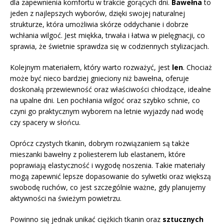
dla zapewnienia komfortu w trakcie gorących dni.
Bawełna
to
jeden z najlepszych wyborów, dzięki swojej naturalnej
strukturze, która umożliwia skórze oddychanie i dobrze
wchłania wilgoć. Jest miękka, trwała i łatwa w pielęgnacji, co
sprawia, że świetnie sprawdza się w codziennych stylizacjach.
Kolejnym materiałem, który warto rozważyć, jest
len
. Chociaż
może być nieco bardziej gnieciony niż bawełna, oferuje
doskonałą przewiewność oraz właściwości chłodzące, idealne
na upalne dni. Len pochłania wilgoć oraz szybko schnie, co
czyni go praktycznym wyborem na letnie wyjazdy nad wodę
czy spacery w słońcu.
Oprócz czystych tkanin, dobrym rozwiązaniem są także
mieszanki bawełny z poliesterem lub elastanem, które
poprawiają elastyczność i wygodę noszenia. Takie materiały
mogą zapewnić lepsze dopasowanie do sylwetki oraz większą
swobodę ruchów, co jest szczególnie ważne, gdy planujemy
aktywności na świeżym powietrzu.
Powinno się jednak unikać ciężkich tkanin oraz
sztucznych