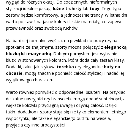
wygląd do różnych okazji. Do codziennych, nieformalnych
stylizacji idealnie pasują
luźne t-shirty
lub
topy
. Tego typu
zestaw będzie komfortowy, a jednocześnie trendy. W letnie dni
warto postawić na jasne kolory i lekkie materiały, co zapewni
przewiewność oraz swobodę ruchów.
Na bardziej formalne wyjścia, na przykład do pracy czy na
spotkanie ze znajomymi, szorty można połączyć z
elegancką
bluzką
lub
marynarką
. Dobrym pomysłem jest wybranie
bluzki w stonowanych kolorach, która doda cały zestaw klasy.
Dodatki, takie jak stylowa
torebka
czy eleganckie
buty na
obcasie
, mogą znacznie podnieść całość stylizacji i nadać jej
wyjątkowego charakteru.
Warto również pomyśleć o odpowiedniej biżuterii. Na przykład
delikatne naszyjniki czy bransoletki mogą dodać subtelności, a
większe kolczyki przyciągną uwagę i ożywią całość. Dzięki
takim dodatkom, szorty stają się nie tylko elementem letniego
wypoczynku, ale także eleganckiego outfitu na wesela,
przyjęcia czy inne uroczystości.