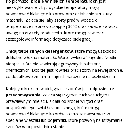
Po pierwsze,
pranie w niskich temperaturach
jest
niezwykle ważne. Zbyt wysokie temperatury mogą
powodować blaknięcie kolorów oraz osłabienie struktury
materiału. Zaleca się, aby szorty prać w wodzie o
temperaturze nieprzekraczającej 30°C oraz zawsze zwracać
uwagę na etykiety producenta, które mogą zawierać
szczegółowe informacje dotyczące pielęgnacji.
Unikaj także
silnych detergentów
, które mogą uszkodzić
delikatne włókna materiału. Warto wybierać łagodne środki
piorące, które nie zawierają agresywnych substancji
chemicznych. Dobrze jest również prać szorty na lewej stronie,
co dodatkowo zminimalizuje ich narażenie na uszkodzenia.
Kolejnym krokiem w pielęgnacji szortów jest odpowiednie
przechowywanie
. Zaleca się trzymanie ich w suchym i
przewiewnym miejscu, z dala od źródeł wilgoci oraz
bezpośredniego światła słonecznego, które mogą
powodować blaknięcie kolorów. Warto zainwestować w
specjalne wieszaki lub pojemniki, które pozwolą na utrzymanie
szortów w odpowiednim stanie.