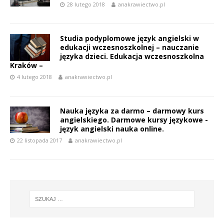
28 lutego 2018
anakrawiectwo.pl
Studia podyplomowe język angielski w
edukacji wczesnoszkolnej – nauczanie
języka dzieci. Edukacja wczesnoszkolna
Kraków –
4 lutego 2018
anakrawiectwo.pl
Nauka języka za darmo – darmowy kurs
angielskiego. Darmowe kursy językowe -
język angielski nauka online.
22 listopada 2017
anakrawiectwo.pl